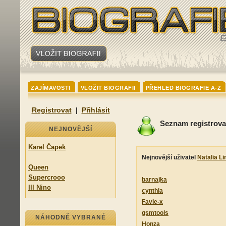
ZAJÍMAVOSTI
VLOŽIT BIOGRAFII
PŘEHLED BIOGRAFIE A-Z
Registrovat
|
Přihlásit
Seznam registrova
NEJNOVĚJŠÍ
Karel Čapek
Nejnovější uživatel
Natalia L
Queen
Supercrooo
barnajka
Ill Nino
cynthia
Favle-x
gsmtools
NÁHODNĚ VYBRANÉ
Honza