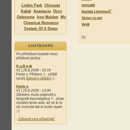
Linkin Park
Chinaski
mmuddi
Kabát
Anastacia
Ozzy
Natalia LimonovĂˇ
Osbourne
Iron Maiden
My
Sirius-cz.net
Chemical Romance
Vejdi
System Of A Down
[1]
CHATBOARD
Po přihlášení budete moci
přidávat zprávy.
K.o.R.n-ik
#2 | 26.8.2009 - 20:16
Favle-x: Přidáno :) ...příště
využij
žádost o přidání
;)
Favle-x
#1 | 19.8.2009 - 13:09
Zdravim, mužu poprosit o
biografii Apocalyptica ?... jinak
chválim tento web..až se to tu
víc rozroste tak to bude super
;-)
-
Zobrazit více příspěvků