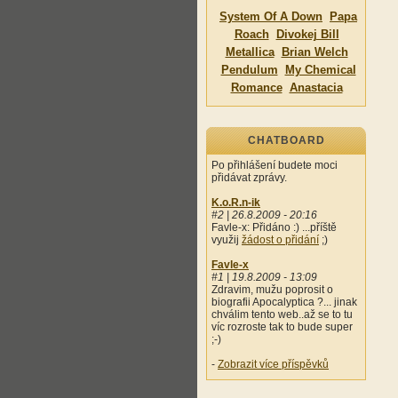
System Of A Down
Papa
Roach
Divokej Bill
Metallica
Brian Welch
Pendulum
My Chemical
Romance
Anastacia
CHATBOARD
Po přihlášení budete moci
přidávat zprávy.
K.o.R.n-ik
#2 | 26.8.2009 - 20:16
Favle-x: Přidáno :) ...příště
využij
žádost o přidání
;)
Favle-x
#1 | 19.8.2009 - 13:09
Zdravim, mužu poprosit o
biografii Apocalyptica ?... jinak
chválim tento web..až se to tu
víc rozroste tak to bude super
;-)
-
Zobrazit více příspěvků