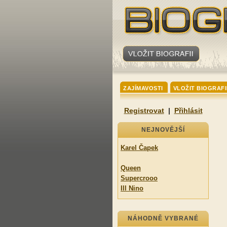
ZAJÍMAVOSTI
VLOŽIT BIOGRAFI
Registrovat
|
Přihlásit
NEJNOVĚJŠÍ
Karel Čapek
Queen
Supercrooo
Ill Nino
NÁHODNĚ VYBRANÉ