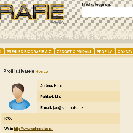
Hledat biografii:
I
PŘEHLED BIOGRAFIE A-Z
ŽÁDOST O PŘIDÁNÍ
PROFILY
ODKAZY
Profil uživatele
Honza
Jméno:
Honza
Pohlaví:
Muž
E-mail:
jan@sehnoutka.cz
ICQ:
Web:
http://www.sehnoutka.cz