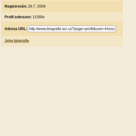
Registrován:
29.7. 2009
Profil zobrazen:
11588x
Adresa URL:
Jeho biografie