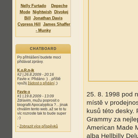
Nelly Furtado
Depeche
Mode
Nightwish
Divokej
Bill
Jonathan Davis
Cypress Hill
James Shaffer
- Munky
CHATBOARD
Po přihlášení budete moci
přidávat zprávy.
K.o.R.n-ik
#2 | 26.8.2009 - 20:16
Favle-x: Přidáno :) ...příště
využij
žádost o přidání
;)
Favle-x
25. 8. 1998 pod n
#1 | 19.8.2009 - 13:09
Zdravim, mužu poprosit o
místě v prodejnos
biografii Apocalyptica ?... jinak
chválim tento web..až se to tu
kusů této desky.
víc rozroste tak to bude super
;-)
Grammy za nejlep
American Made Mus
-
Zobrazit více příspěvků
alba Hellbilly D