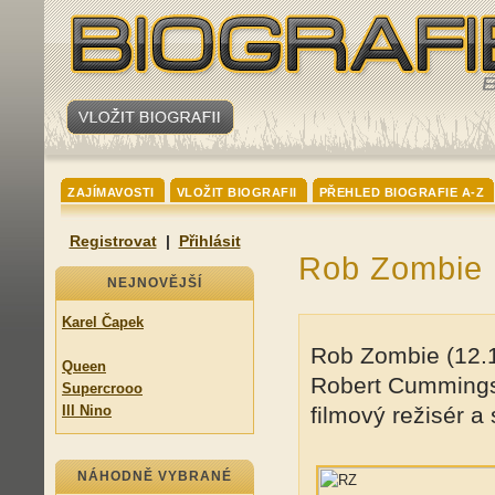
ZAJÍMAVOSTI
VLOŽIT BIOGRAFII
PŘEHLED BIOGRAFIE A-Z
Registrovat
|
Přihlásit
Rob Zombie
NEJNOVĚJŠÍ
Karel Čapek
Rob Zombie (12.1
Queen
Robert Cummings,
Supercrooo
Ill Nino
filmový režisér a 
NÁHODNĚ VYBRANÉ