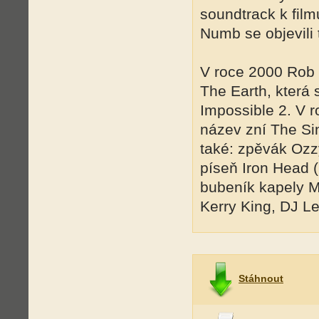
soundtrack k fil
Numb se objevili 
V roce 2000 Rob
The Earth, která 
Impossible 2. V 
název zní The Sin
také: zpěvák Oz
píseň Iron Head (
bubeník kapely M
Kerry King, DJ Le
Stáhnout