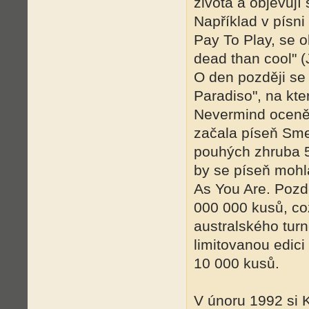
života a objevuj
Například v písn
Pay To Play, se o
dead than cool" (
O den později se
Paradiso", na kter
Nevermind oceně
začala píseň Smel
pouhých zhruba 5
by se píseň mohl
As You Are. Pozd
000 000 kusů, co
australského turn
limitovanou edici
10 000 kusů.
V únoru 1992 si 