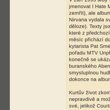
jmenovat I Hate 
zemřít), ale alb
Nirvana vydala s
děloze). Texty js
které z předchoz
měsíc přichází d
kytarista Pat Sme
pořadu MTV Unplu
konečně se ukáza
buranského Aberd
smysluplnou hudb
dokonce na albu
Kurtův život zkom
nepravdivě a možn
své, jelikož Cour