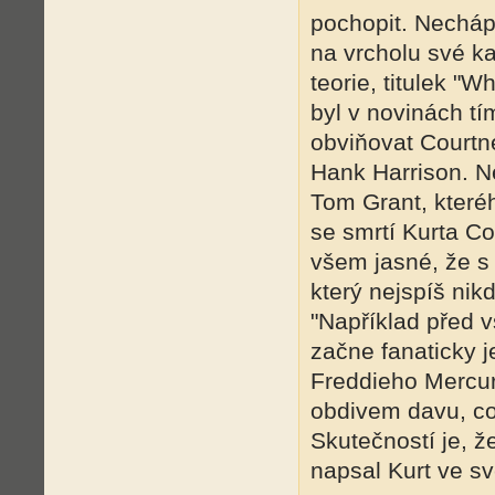
pochopit. Nechápa
na vrcholu své ka
teorie, titulek "W
byl v novinách tí
obviňovat Courtney
Hank Harrison. N
Tom Grant, kteréh
se smrtí Kurta Co
všem jasné, že s
který nejspíš nikd
"Například před 
začne fanaticky j
Freddieho Mercury
obdivem davu, co
Skutečností je, ž
napsal Kurt ve s