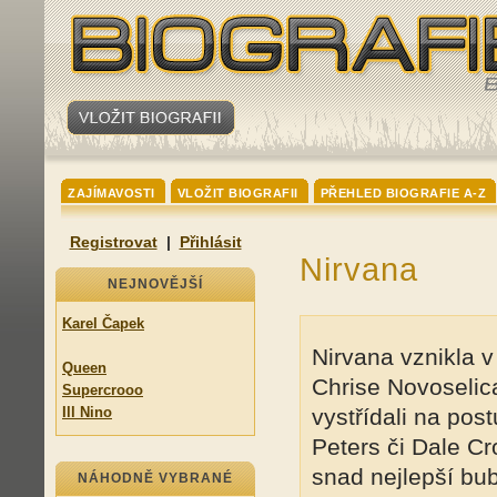
ZAJÍMAVOSTI
VLOŽIT BIOGRAFII
PŘEHLED BIOGRAFIE A-Z
Registrovat
|
Přihlásit
Nirvana
NEJNOVĚJŠÍ
Karel Čapek
Nirvana vznikla v
Queen
Chrise Novoselic
Supercrooo
Ill Nino
vystřídali na po
Peters či Dale Cr
snad nejlepší bu
NÁHODNĚ VYBRANÉ