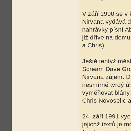
V září 1990 se v
Nirvana vydává da
nahrávky písní Ab
již dříve na demu
a Chris).
Ještě tentýž měs
Scream Dave Grohl
Nirvana zájem. D
nesmírně tvrdý úh
vyměňovat blány. 
Chris Novoselic 
24. září 1991 vy
jejichž textů je 