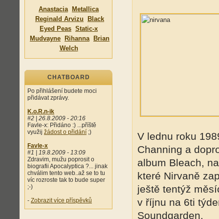
Anastacia
Metallica
Reginald Arvizu
Black
Eyed Peas
Static-x
Mudvayne
Rihanna
Brian
Welch
CHATBOARD
Po přihlášení budete moci
přidávat zprávy.
K.o.R.n-ik
#2 | 26.8.2009 - 20:16
Favle-x: Přidáno :) ...příště
využij
žádost o přidání
;)
V lednu roku 198
Favle-x
Channing a dopro
#1 | 19.8.2009 - 13:09
Zdravim, mužu poprosit o
album Bleach, na
biografii Apocalyptica ?... jinak
chválim tento web..až se to tu
které Nirvaně za
víc rozroste tak to bude super
;-)
ještě tentýž měsí
v říjnu na 6ti tý
-
Zobrazit více příspěvků
Soundgarden.