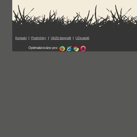
Kontakt
|
Podmínky
|
Vložit biografii
|
Uživatelé
Optimalizováno pro: