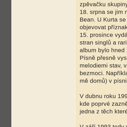
zpěvačku skupiny
18. srpna se jim 
Bean. U Kurta se
objevovat příznak
15. prosince vyd
stran singlů a rar
album bylo hned 
Písně přesně vyst
melodiemi stav, v
bezmoci. Napříkl
mě domů) v písni
V dubnu roku 199
kde poprvé zazně
jedna z těch kter
V září 1993 tedy