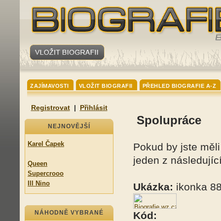
ZAJÍMAVOSTI
VLOŽIT BIOGRAFII
PŘEHLED BIOGRAFIE A-Z
Registrovat
|
Přihlásit
Spolupráce
NEJNOVĚJŠÍ
Karel Čapek
Pokud by jste měl
jeden z následují
Queen
Supercrooo
Ill Nino
Ukázka:
ikonka 8
NÁHODNĚ VYBRANÉ
Kód: