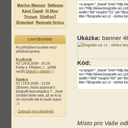
Marilyn Manson
Deftones
Karel Čapek
Ill Nino
Trivium
SlipKnoT
Disturbed
Reginald Arvizu
Ukázka:
banner 4
CHATBOARD
Po přihlášení budete moci
přidávat zprávy.
K.o.R.n-ik
Kód:
#2 | 26.8.2009 - 20:16
Favle-x: Přidáno :) ...příště
využij
žádost o přidání
;)
Favle-x
#1 | 19.8.2009 - 13:09
Zdravim, mužu poprosit o
biografii Apocalyptica ?... jinak
chválim tento web..až se to tu
víc rozroste tak to bude super
;-)
-
Zobrazit více příspěvků
Místo pro Vaše od