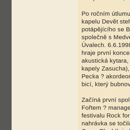
Po ročním útlumu
kapelu Devět steh
potápějícího se 
společně s Medvě
Úvalech. 6.6.199
hraje první konc
akustická kytara
kapely Zasucha), 
Pecka ? akordeon
bicí, který bubn
Začíná první spo
Fořtem ? manage
festivalu Rock fo
nahrávka se toči