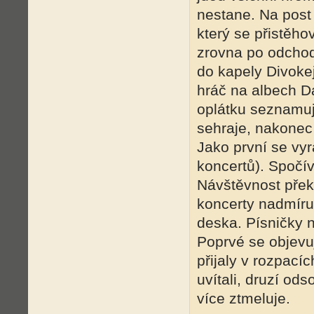
nestane. Na post
který se přistěho
zrovna po odchod
do kapely Divokej
hráč na albech D
oplátku seznamuj
sehraje, nakonec 
Jako první se vyr
koncertů). Spočív
Návštěvnost přek
koncerty nadmíru 
deska. Písničky n
Poprvé se objevuj
přijaly v rozpací
uvítali, druzí ods
více ztmeluje.