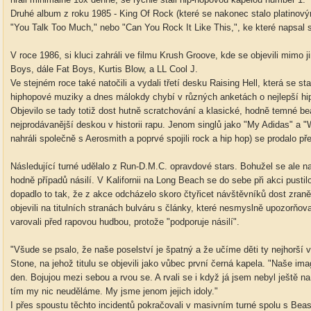
Druhé album z roku 1985 - King Of Rock (které se nakonec stalo platinovým
"You Talk Too Much," nebo "Can You Rock It Like This,", ke které napsal s
V roce 1986, si kluci zahráli ve filmu Krush Groove, kde se objevili mimo 
Boys, dále Fat Boys, Kurtis Blow, a LL Cool J.
Ve stejném roce také natočili a vydali třetí desku Raising Hell, která se sta
hiphopové muziky a dnes málokdy chybí v různých anketách o nejlepší h
Objevilo se tady totiž dost hutně scratchování a klasické, hodně temné bea
nejprodávanější deskou v historii rapu. Jenom singlů jako "My Adidas" a
nahráli společně s Aerosmith a poprvé spojili rock a hip hop) se prodalo pře
Následující turné udělalo z Run-D.M.C. opravdové stars. Bohužel se ale na
hodně případů násilí. V Kalifornii na Long Beach se do sebe při akci pusti
dopadlo to tak, že z akce odcházelo skoro čtyřicet návštěvníků dost zr
objevili na titulních stranách bulváru s články, které nesmyslně upozorňova
varovali před rapovou hudbou, protože "podporuje násilí".
"Všude se psalo, že naše poselství je špatný a že učíme děti ty nejhorší v
Stone, na jehož titulu se objevili jako vůbec první černá kapela. "Naše imag
den. Bojujou mezi sebou a rvou se. A rvali se i když já jsem nebyl ještě n
tím my nic neuděláme. My jsme jenom jejich idoly."
I přes spoustu těchto incidentů pokračovali v masivním turné spolu s Beas