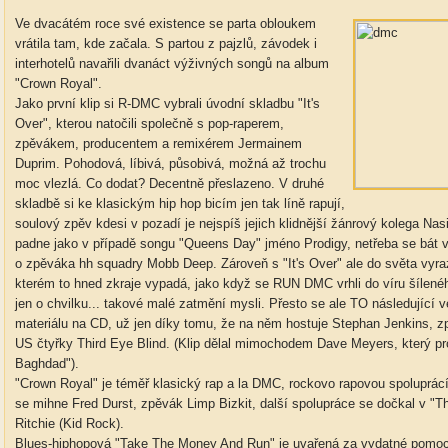
Ve dvacátém roce své existence se parta obloukem
vrátila tam, kde začala. S partou z pajzlů, závodek i
interhotelů navařili dvanáct výživných songů na album
"Crown Royal".
Jako první klip si R-DMC vybrali úvodní skladbu "It's
Over", kterou natočili společně s pop-raperem,
zpěvákem, producentem a remixérem Jermainem
Duprim. Pohodová, líbivá, působivá, možná až trochu
moc vlezlá. Co dodat? Decentně přeslazeno. V druhé
skladbě si ke klasickým hip hop bicím jen tak líně rapují,
soulový zpěv kdesi v pozadí je nejspíš jejich klidnější žánrový kolega Na
padne jako v případě songu "Queens Day" jméno Prodigy, netřeba se bát 
o zpěváka hh squadry Mobb Deep. Zároveň s "It's Over" ale do světa vyra
kterém to hned zkraje vypadá, jako když se RUN DMC vrhli do víru šílen
jen o chvilku... takové malé zatmění mysli. Přesto se ale TO následující 
materiálu na CD, už jen díky tomu, že na něm hostuje Stephan Jenkins, 
US čtyřky Third Eye Blind. (Klip dělal mimochodem Dave Meyers, který p
Baghdad").
"Crown Royal" je téměř klasický rap a la DMC, rockovo rapovou spoluprácí
se mihne Fred Durst, zpěvák Limp Bizkit, další spolupráce se dočkal v "T
Ritchie (Kid Rock).
Blues-hiphopová "Take The Money And Run" je uvařená za vydatné pomoc