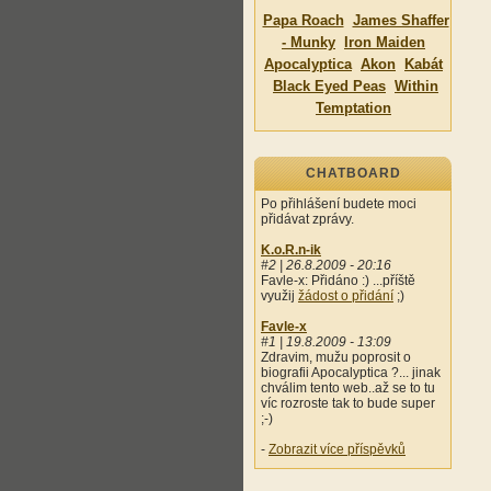
Papa Roach
James Shaffer
- Munky
Iron Maiden
Apocalyptica
Akon
Kabát
Black Eyed Peas
Within
Temptation
CHATBOARD
Po přihlášení budete moci
přidávat zprávy.
K.o.R.n-ik
#2 | 26.8.2009 - 20:16
Favle-x: Přidáno :) ...příště
využij
žádost o přidání
;)
Favle-x
#1 | 19.8.2009 - 13:09
Zdravim, mužu poprosit o
biografii Apocalyptica ?... jinak
chválim tento web..až se to tu
víc rozroste tak to bude super
;-)
-
Zobrazit více příspěvků