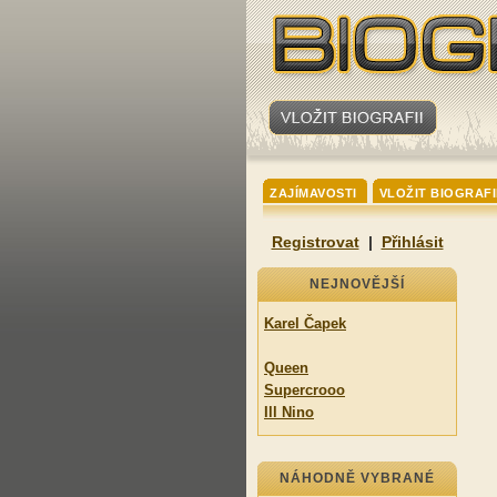
ZAJÍMAVOSTI
VLOŽIT BIOGRAFI
Registrovat
|
Přihlásit
NEJNOVĚJŠÍ
Karel Čapek
Queen
Supercrooo
Ill Nino
NÁHODNĚ VYBRANÉ