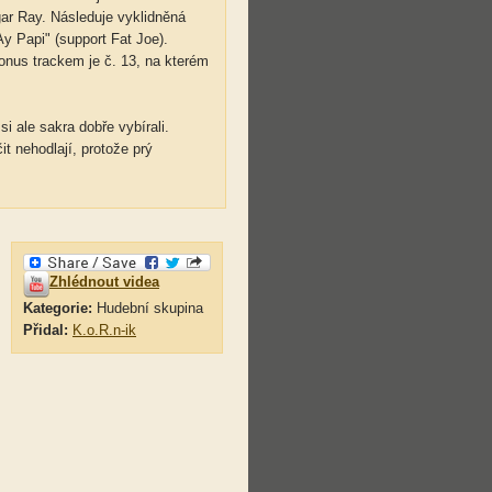
gar Ray. Následuje vyklidněná
Ay Papi" (support Fat Joe).
nus trackem je č. 13, na kterém
si ale sakra dobře vybírali.
 nehodlají, protože prý
Zhlédnout videa
Kategorie:
Hudební skupina
Přidal:
K.o.R.n-ik