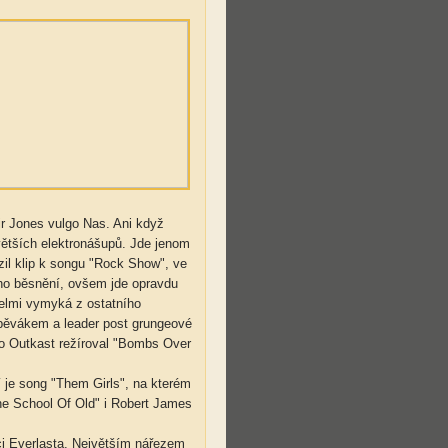
sir Jones vulgo Nas. Ani když
větších elektronášupů. Jde jenom
zil klip k songu "Rock Show", ve
ého běsnění, ovšem jde opravdu
velmi vymyká z ostatního
zpěvákem a leader post grungeové
ro Outkast režíroval "Bombs Over
 je song "Them Girls", na kterém
he School Of Old" i Robert James
i Everlasta. Největším nářezem