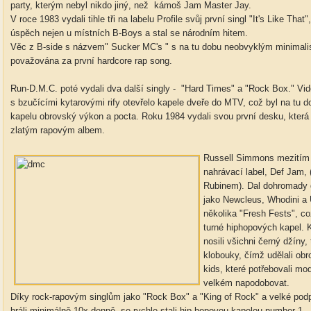
party, kterým nebyl nikdo jiný, než kámoš Jam Master Jay.
V roce 1983 vydali tihle tři na labelu Profile svůj první singl "It's Like Th
úspěch nejen u místních B-Boys a stal se národním hitem.
Věc z B-side s názvem" Sucker MC's " s na tu dobu neobvyklým minimal
považována za první hardcore rap song.
Run-D.M.C. poté vydali dva další singly - "Hard Times" a "Rock Box." Vi
s bzučícími kytarovými rify otevřelo kapele dveře do MTV, což byl na tu d
kapelu obrovský výkon a pocta. Roku 1984 vydali svou první desku, která
zlatým rapovým albem.
Russell Simmons mezitím
nahrávací label, Def Jam,
Rubinem). Dal dohromady d
jako Newcleus, Whodini a 
několika "Fresh Fests", c
turné hiphopových kapel.
nosili všichni černý džíny
klobouky, čímž udělali ob
kids, které potřebovali mo
velkém napodobovat.
Díky rock-rapovým singlům jako "Rock Box" a "King of Rock" a velké pod
hráli minimálně 10x denně, se rychle stali hip-hopovou kapelou number 1.