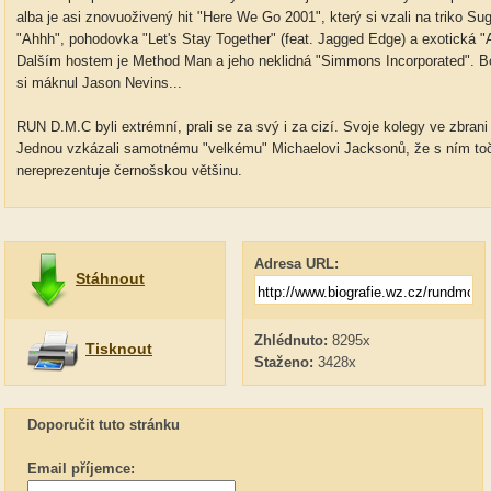
alba je asi znovuoživený hit "Here We Go 2001", který si vzali na triko Su
"Ahhh", pohodovka "Let's Stay Together" (feat. Jagged Edge) a exotická "
Dalším hostem je Method Man a jeho neklidná "Simmons Incorporated". Bo
si máknul Jason Nevins...
RUN D.M.C byli extrémní, prali se za svý i za cizí. Svoje kolegy ve zbrani 
Jednou vzkázali samotnému "velkému" Michaelovi Jacksonů, že s ním točit
nereprezentuje černošskou většinu.
Adresa URL:
Stáhnout
Zhlédnuto:
8295x
Tisknout
Staženo:
3428x
Doporučit tuto stránku
Email příjemce: