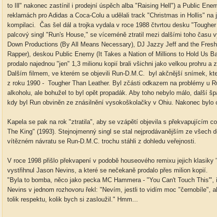
to Ill" nakonec zastínil i prodejní úspěch alba "Raising Hell") a Public Ene
reklamách pro Adidas a Coca-Colu a udělali track "Christmas in Hollis" na
kompilaci. Čas šel dál a trojka vydala v roce 1988 čtvrtou desku "Tougher 
palcový singl "Run's House," se víceméně ztratil mezi dalšími toho času
Down Productions (By All Means Necessary), DJ Jazzy Jeff and the Fresh 
Rapper), deskou Public Enemy (It Takes a Nation of Millions to Hold Us Ba
prodalo najednou "jen" 1,3 milionu kopií brali všichni jako velkou prohru a 
Dalším filmem, ve kterém se objevili Run-D.M.C. byl akčnější snímek, kt
z roku 1990 - Tougher Than Leather. Byl zčásti odkazem na problémy u R
alkoholu, ale bohužel to byl opět propadák. Aby toho nebylo málo, další šp
kdy byl Run obviněn ze znásilnění vysokoškolačky v Ohiu. Nakonec bylo 
Kapela se pak na rok "ztratila", aby se vzápětí objevila s překvapující
The King" (1993). Stejnojmenný singl se stal nejprodávanějším ze všech 
vítězném návratu se Run-D.M.C. trochu stáhli z dohledu veřejnosti.
V roce 1998 přišlo překvapení v podobě houseového remixu jejich klasiky "I
vystřihnul Jason Nevins, a které se nečekaně prodalo přes milion kopií.
"Byla to bomba, něco jako pecka MC Hammera - "You Can't Touch This'", 
Nevins v jednom rozhovoru řekl: "Nevím, jestli to vidím moc "černobíle", a
tolik respektu, kolik bych si zasloužil." Hmm...