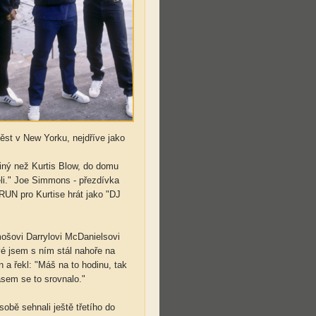
věst v New Yorku, nejdříve jako
iný než Kurtis Blow, do domu
měli." Joe Simmons - přezdívka
RUN pro Kurtise hrát jako "DJ
ošovi Darrylovi McDanielsovi
é jsem s ním stál nahoře na
 a řekl: "Máš na to hodinu, tak
asem se to srovnalo."
sobě sehnali ještě třetího do