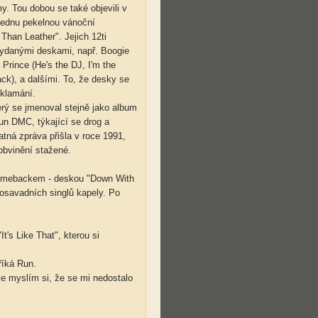
my. Tou dobou se také objevili v
 jednu pekelnou vánoční
Than Leather". Jejich 12ti
 vydanými deskami, např. Boogie
Prince (He's the DJ, I'm the
ck), a dalšími. To, že desky se
zklamání.
erý se jmenoval stejně jako album
un DMC, týkající se drog a
atná zpráva přišla v roce 1991,
obvinění stažené.
m comebackem - deskou "Down With
dosavadních singlů kapely. Po
t's Like That", kterou si
říká Run.
le myslím si, že se mi nedostalo