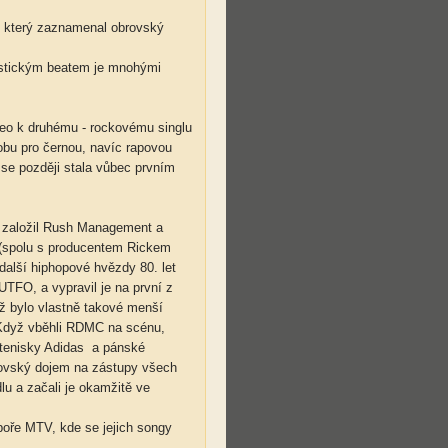
at", který zaznamenal obrovský
istickým beatem je mnohými
deo k druhému - rockovému singlu
obu pro černou, navíc rapovou
 se později stala vůbec prvním
 založil Rush Management a
 (spolu s producentem Rickem
alší hiphopové hvězdy 80. let
UTFO, a vypravil je na první z
ož bylo vlastně takové menší
 Když vběhli RDMC na scénu,
, tenisky Adidas a pánské
rovský dojem na zástupy všech
dlu a začali je okamžitě ve
poře MTV, kde se jejich songy