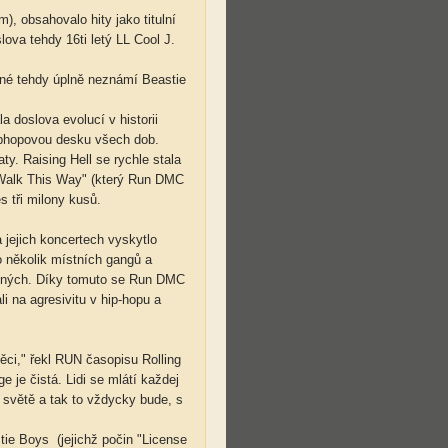
), obsahovalo hity jako titulní
lova tehdy 16ti letý LL Cool J.
jiné tehdy úplně neznámí Beastie
la doslova evolucí v historii
iphopovou desku všech dob.
ty. Raising Hell se rychle stala
 "Walk This Way" (který Run DMC
s tři milony kusů.
 jejich koncertech vyskytlo
lo několik místních gangů a
aněných. Díky tomuto se Run DMC
li na agresivitu v hip-hopu a
ěci," řekl RUN časopisu Rolling
e je čistá. Lidi se mlátí každej
a světě a tak to vždycky bude, s
tie Boys (jejichž počin "License