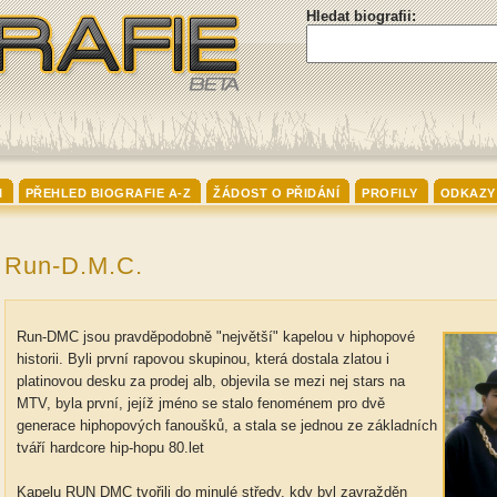
Hledat biografii:
I
PŘEHLED BIOGRAFIE A-Z
ŽÁDOST O PŘIDÁNÍ
PROFILY
ODKAZY
Run-D.M.C.
Run-DMC jsou pravděpodobně "největší" kapelou v hiphopové
historii. Byli první rapovou skupinou, která dostala zlatou i
platinovou desku za prodej alb, objevila se mezi nej stars na
MTV, byla první, jejíž jméno se stalo fenoménem pro dvě
generace hiphopových fanoušků, a stala se jednou ze základních
tváří hardcore hip-hopu 80.let
Kapelu RUN DMC tvořili do minulé středy, kdy byl zavražděn