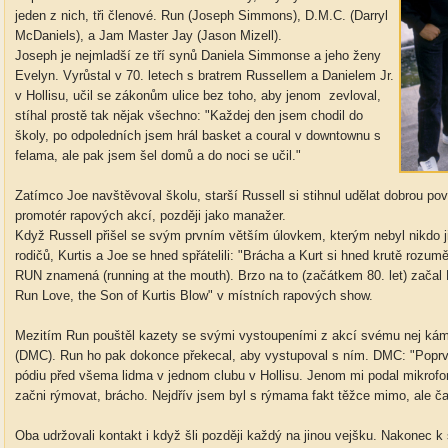
jeden z nich, tři členové. Run (Joseph Simmons), D.M.C. (Darryl
McDaniels), a Jam Master Jay (Jason Mizell).
Joseph je nejmladší ze tří synů Daniela Simmonse a jeho ženy
Evelyn. Vyrůstal v 70. letech s bratrem Russellem a Danielem Jr.
v Hollisu, učil se zákonům ulice bez toho, aby jenom zevloval,
stíhal prostě tak nějak všechno: "Každej den jsem chodil do
školy, po odpoledních jsem hrál basket a coural v downtownu s
felama, ale pak jsem šel domů a do noci se učil."
Zatímco Joe navštěvoval školu, starší Russell si stihnul udělat dobrou po
promotér rapových akcí, později jako manažer.
Když Russell přišel se svým prvním větším úlovkem, kterým nebyl nikdo j
rodičů, Kurtis a Joe se hned spřátelili: "Brácha a Kurt si hned krutě rozu
RUN znamená (running at the mouth). Brzo na to (začátkem 80. let) začal 
Run Love, the Son of Kurtis Blow" v místních rapových show.
Mezitím Run pouštěl kazety se svými vystoupeními z akcí svému nej kám
(DMC). Run ho pak dokonce překecal, aby vystupoval s ním. DMC: "Poprv
pódiu před všema lidma v jednom clubu v Hollisu. Jenom mi podal mikrofon
začni rýmovat, brácho. Nejdřív jsem byl s rýmama fakt těžce mimo, ale č
Oba udržovali kontakt i když šli později každý na jinou vejšku. Nakonec k 