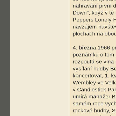
nahrávání první d
Down", když v té 
Peppers Lonely H
navzájem navštěv
plochách na obo
4. března 1966 p
poznámku o tom, 
rozpoutá se vlna 
vysílání hudby Be
koncertovat, 1. 
Wembley ve Velké 
v Candlestick Pa
umírá manažer Br
samém roce vycház
rockové hudby, Sg