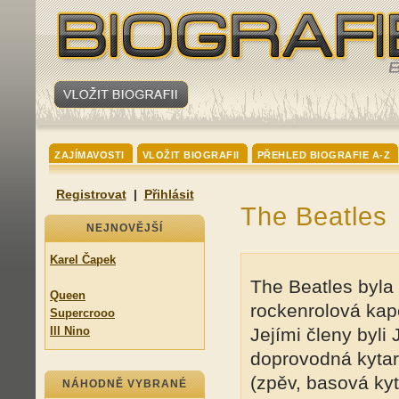
ZAJÍMAVOSTI
VLOŽIT BIOGRAFII
PŘEHLED BIOGRAFIE A-Z
Registrovat
|
Přihlásit
The Beatles
NEJNOVĚJŠÍ
Karel Čapek
The Beatles byla
Queen
rockenrolová kape
Supercrooo
Ill Nino
Jejími členy byli
doprovodná kytar
(zpěv, basová ky
NÁHODNĚ VYBRANÉ