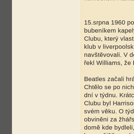
15.srpna 1960 po
bubeníkem kapely
Clubu, který vlas
klub v liverpools
navštěvovali. V
řekl Williams, že 
Beatles začali hr
Chtělo se po nich
dní v týdnu. Krát
Clubu byl Harris
svém věku. O týd
obviněni za žhářs
domě kde bydleli,