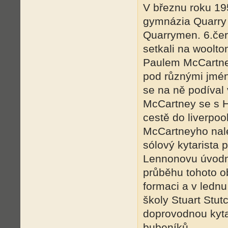
V březnu roku 19
gymnázia Quarry 
Quarrymen. 6.če
setkali na woolto
Paulem McCartney
pod různými jmén
se na ně podíval 
McCartney se s H
cestě do liverpoo
McCartneyho nalé
sólový kytarista
Lennonovu úvodní
průběhu tohoto ob
formaci a v lednu
školy Stuart Stut
doprovodnou kyta
bubeníků.