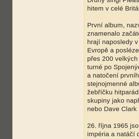
hitem v celé Britá
První album, naz
znamenalo začáte
hrají naposledy v
Evropě a posléze
přes 200 velkých
turné po Spojený
a natočení prvníh
stejnojmenné alb
žebříčku hitparád
skupiny jako nap
nebo Dave Clark 
26. října 1965 j
impéria a natáčí 