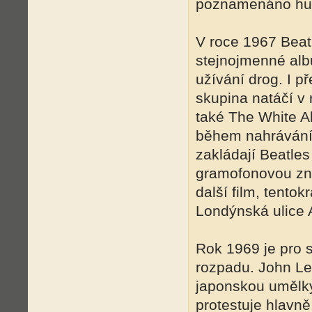
poznamenáno hud
V roce 1967 Beatl
stejnojmenné al
užívání drog. I p
skupina natáčí v
také The White Al
během nahrávání 
zakládají Beatles
gramofonovou zna
další film, tento
Londýnská ulice
Rok 1969 je pro s
rozpadu. John Le
japonskou umělky
protestuje hlavně