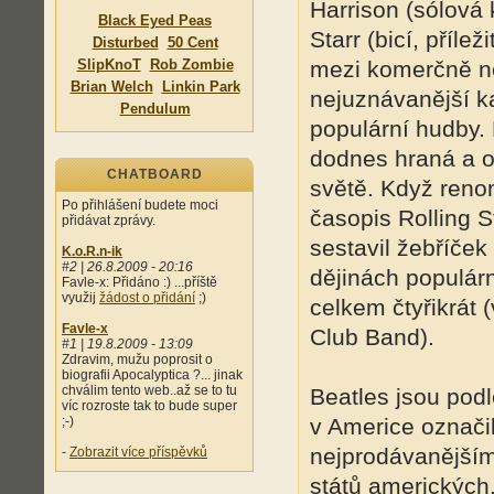
Harrison (sólová 
Black Eyed Peas
Starr (bicí, přílež
Disturbed
50 Cent
SlipKnoT
Rob Zombie
mezi komerčně ne
Brian Welch
Linkin Park
nejuznávanější ka
Pendulum
populární hudby.
dodnes hraná a o
CHATBOARD
světě. Když ren
Po přihlášení budete moci
časopis Rolling 
přidávat zprávy.
sestavil žebříček
K.o.R.n-ik
#2 | 26.8.2009 - 20:16
dějinách populárn
Favle-x: Přidáno :) ...příště
využij
žádost o přidání
;)
celkem čtyřikrát 
Favle-x
Club Band).
#1 | 19.8.2009 - 13:09
Zdravim, mužu poprosit o
biografii Apocalyptica ?... jinak
chválim tento web..až se to tu
Beatles jsou podl
víc rozroste tak to bude super
;-)
v Americe označil
nejprodávanějším
-
Zobrazit více příspěvků
států amerických.