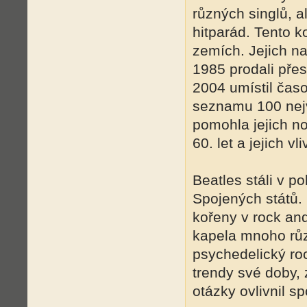
různých singlů, a
hitparád. Tento 
zemích. Jejich n
1985 prodali přes
2004 umístil časo
seznamu 100 nejv
pomohla jejich no
60. let a jejich v
Beatles stáli v po
Spojených států. 
kořeny v rock and
kapela mnoho růz
psychedelický roc
trendy své doby, 
otázky ovlivnil sp