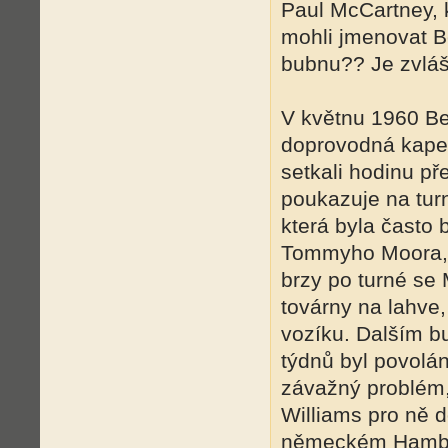
Paul McCartney, 
mohli jmenovat Be
bubnu?? Je zvlášt
V květnu 1960 Be
doprovodná kape
setkali hodinu p
poukazuje na tur
která byla často 
Tommyho Moora, k
brzy po turné se M
továrny na lahve,
vozíku. Dalším b
týdnů byl povolá
závažný problém, 
Williams pro ně 
německém Hamb