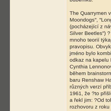
The Quarrymen vy
Moondogs", "Long
(pocházející z n
Silver Beetles") 
mnoho teorií týka
pravopisu. Obvykl
jméno bylo kombin
odkaz na kapelu 
Cynthia Lennonov
během brainstorm
baru Renshaw Hal
různých verzí př
1961, že ?to přiš
a řekl jim: ?Od t
rozhovoru z roku