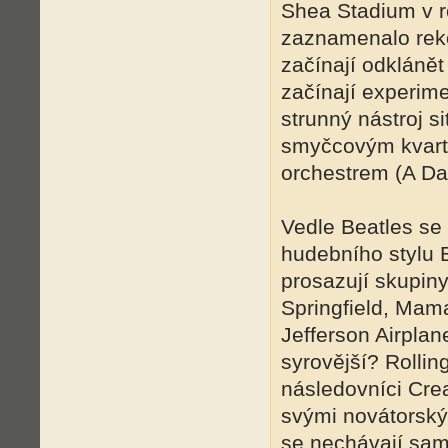
Shea Stadium v r
zaznamenalo reko
začínají odklánět
začínají experime
strunný nástroj s
smyčcovým kvarte
orchestrem (A Day
Vedle Beatles se 
hudebního stylu B
prosazují skupiny
Springfield, Mam
Jefferson Airplane
syrovější? Rollin
následovníci Crea
svými novátorský
se nechávají sam