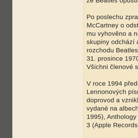
že Beatles opusti
Po poslechu zpra
McCartney o odst
mu vyhověno a na
skupiny odchází a
rozchodu Beatle
31. prosince 1970
Všichni členové 
V roce 1994 pře
Lennonových písn
doprovod a vznikl
vydané na albech
1995), Anthology
3 (Apple Records,