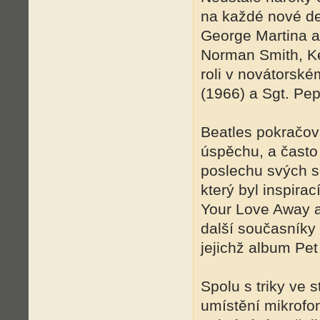
na každé nové de
George Martina a
Norman Smith, K
roli v novátorsk
(1966) a Sgt. Pe
Beatles pokračova
úspěchu, a často 
poslechu svých so
který byl inspira
Your Love Away a
další současníky
jejichž album Pe
Spolu s triky ve 
umístění mikrofo