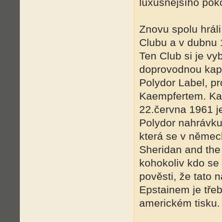
luxusnějšího poko
Znovu spolu hrál
Clubu a v dubnu 
Ten Club si je v
doprovodnou kape
Polydor Label, 
Kaempfertem. Kae
22.června 1961 je
Polydor nahrávku 
která se v němec
Sheridan and the
kohokoliv kdo se
pověsti, že tato 
Epstainem je třeb
americkém tisku.