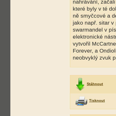
nahrávání, začali
které byly v té d
ně smyčcové a dec
jako např. sitar 
swarmandel v písn
elektronické nást
vytvořil McCartne
Forever, a Ondiol
neobvyklý zvuk p
Stáhnout
Tisknout