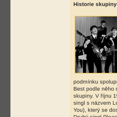
Historie skupiny
podmínku spolup
Best podle něho 
skupiny. V říjnu 
singl s názvem L
You), který se do
Druhý singl Plea