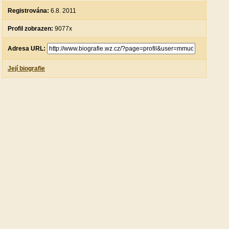
Registrována:
6.8. 2011
Profil zobrazen:
9077x
Adresa URL:
Její biografie