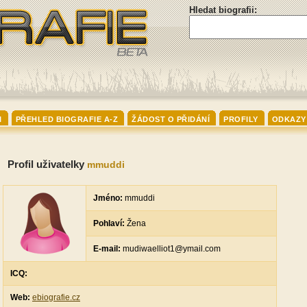
Hledat biografii:
I
PŘEHLED BIOGRAFIE A-Z
ŽÁDOST O PŘIDÁNÍ
PROFILY
ODKAZY
Profil uživatelky
mmuddi
Jméno:
mmuddi
Pohlaví:
Žena
E-mail:
mudiwaelliot1@ymail.com
ICQ:
Web:
ebiografie.cz