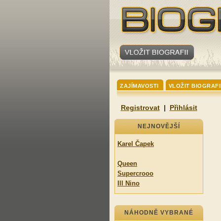
ZAJÍMAVOSTI
VLOŽIT BIOGRAFI
Registrovat
|
Přihlásit
NEJNOVĚJŠÍ
Karel Čapek
Queen
Supercrooo
Ill Nino
NÁHODNĚ VYBRANÉ