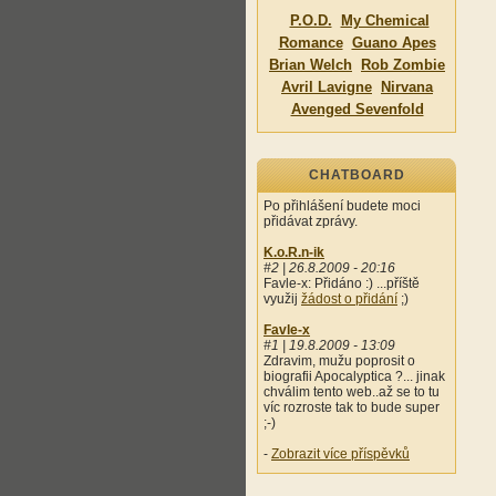
P.O.D.
My Chemical
Romance
Guano Apes
Brian Welch
Rob Zombie
Avril Lavigne
Nirvana
Avenged Sevenfold
CHATBOARD
Po přihlášení budete moci
přidávat zprávy.
K.o.R.n-ik
#2 | 26.8.2009 - 20:16
Favle-x: Přidáno :) ...příště
využij
žádost o přidání
;)
Favle-x
#1 | 19.8.2009 - 13:09
Zdravim, mužu poprosit o
biografii Apocalyptica ?... jinak
chválim tento web..až se to tu
víc rozroste tak to bude super
;-)
-
Zobrazit více příspěvků