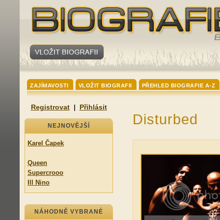
ZAJÍMAVOSTI
VLOŽIT BIOGRAFII
PŘEHLED BIOGRAFIE A-Z
Registrovat
|
Přihlásit
Disturbed
NEJNOVĚJŠÍ
Karel Čapek
Queen
Supercrooo
Ill Nino
NÁHODNĚ VYBRANÉ