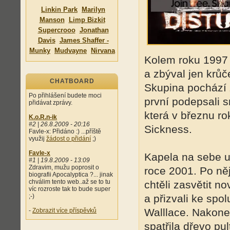
Linkin Park
Marilyn
Manson
Limp Bizkit
Supercrooo
Jonathan
Davis
James Shaffer -
Munky
Mudvayne
Nirvana
Kolem roku 1997
a zbýval jen krů
CHATBOARD
Skupina pochází z
Po přihlášení budete moci
první podepsali 
přidávat zprávy.
která v březnu r
K.o.R.n-ik
#2 | 26.8.2009 - 20:16
Sickness.
Favle-x: Přidáno :) ...příště
využij
žádost o přidání
;)
Favle-x
Kapela na sebe u
#1 | 19.8.2009 - 13:09
Zdravim, mužu poprosit o
roce 2001. Po ně
biografii Apocalyptica ?... jinak
chválim tento web..až se to tu
chtěli zasvětit 
víc rozroste tak to bude super
;-)
a přizvali ke sp
Walllace. Nakone
-
Zobrazit více příspěvků
spatřila dřevo pu