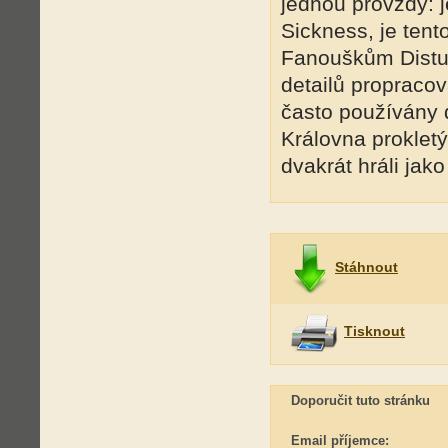
jednou provždy: j
Sickness, je tent
Fanouškům Distur
detailů propraco
často používány 
Královna prokletý
dvakrát hráli jak
Stáhnout
Tisknout
Doporučit tuto stránku
Email příjemce: