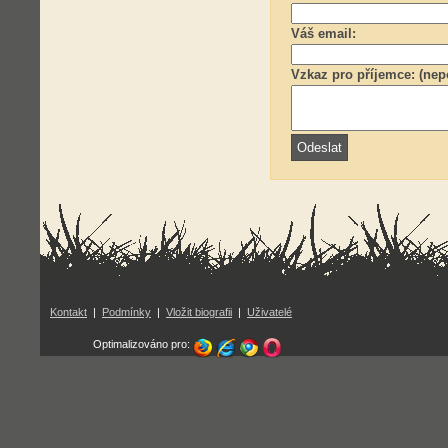
Váš email:
Vzkaz pro příjemce: (nep
Kontakt
|
Podmínky
|
Vložit biografii
|
Uživatelé
Optimalizováno pro: