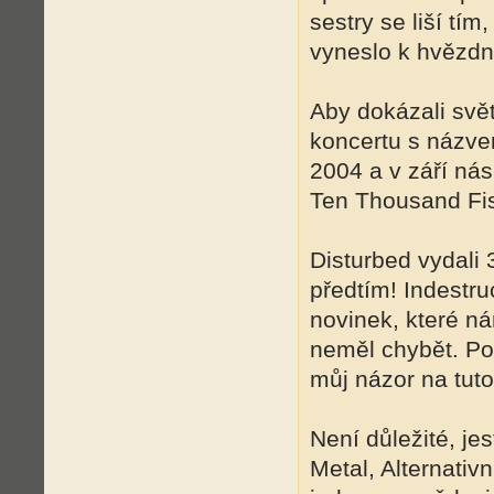
sestry se liší tím,
vyneslo k hvězdn
Aby dokázali svě
koncertu s názve
2004 a v září nás
Ten Thousand Fis
Disturbed vydali
předtím! Indestru
novinek, které ná
neměl chybět. Pok
můj názor na tuto 
Není důležité, je
Metal, Alternativ