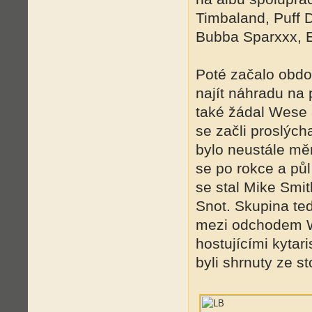
Timbaland, Puff D
Bubba Sparxxx, Ev
Poté začalo obdob
najít náhradu na 
také žádal Wese 
se začli proslýc
bylo neustále mě
se po rokce a půl
se stal Mike Smit
Snot. Skupina te
mezi odchodem We
hostujícími kyta
byli shrnuty ze s