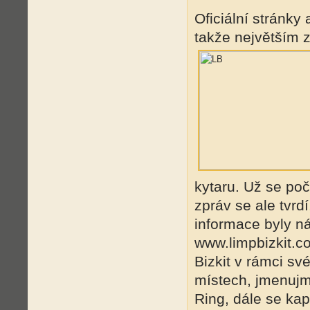
Oficiální stránky
takže největším 
kytaru. Už se poč
zpráv se ale tvrd
informace byly n
www.limpbizkit.c
Bizkit v rámci s
místech, jmenuj
Ring, dále se ka