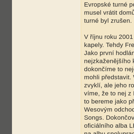
Evropské turné p
musel vrátit dom
turné byl zrušen.
V říjnu roku 2001
kapely. Tehdy Fre
Jako první hodlá
nejzkaženějšího k
dokončíme to nejo
mohli představit. 
zvyklí, ale jeho 
víme, že to nej z 
to bereme jako př
Wesovým odchode
Songs. Dokončova
oficiálního alba 
na albu spoluprac