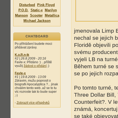
Disturbed
Pink Floyd
P.O.D.
Static-x
Marilyn
Manson
Scooter
Metallica
Michael Jackson
jmenovala Limp Bi
CHATBOARD
nechal se jejich 
Po přihlášení budete moci
Floridě objevili p
přidávat zprávy.
svému producento
K.o.R.n-ik
vyjeli LB na turn
#2 | 26.8.2009 - 20:16
Favle-x: Přidáno :) ...příště
Během turné se s
využij
žádost o přidání
;)
se po jejich rozp
Favle-x
#1 | 19.8.2009 - 13:09
Zdravim, mužu poprosit o
biografii Apocalyptica ?... jinak
Po tomto turné, 
chválim tento web..až se to tu
víc rozroste tak to bude super
Three Dollar Bill
;-)
Counterfeit?. V l
-
Zobrazit více příspěvků
známá, koncertuj
se také objevova