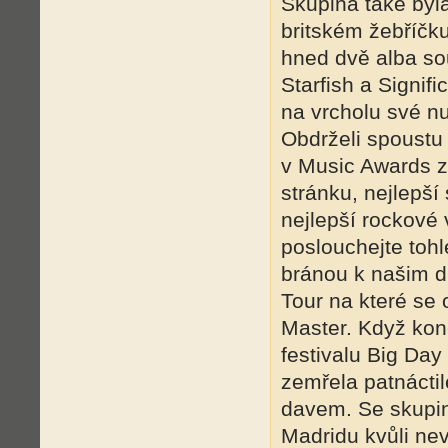
Skupina také byla
britském žebříčk
hned dvě alba so
Starfish a Signifi
na vrcholu své n
Obdrželi spoustu
v Music Awards z
stránku, nejlepší
nejlepší rockové 
poslouchejte tohl
bránou k našim 
Tour na které se 
Master. Když konc
festivalu Big Day
zemřela patnáctil
davem. Se skupin
Madridu kvůli ne