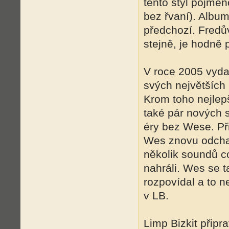
tento styl pojme
bez řvaní). Albu
předchozí. Fredův
stejně, je hodně 
V roce 2005 vyda
svých největších 
Krom toho nejlep
také pár nových 
éry bez Wese. Při
Wes znovu odchaz
několik soundů c
nahráli. Wes se 
rozpovídal a to 
v LB.
Limp Bizkit připr