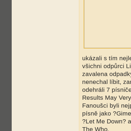
ukázali s tím nej
všichni odpůrci 
zavalena odpadky 
nenechal líbit, z
odehráli 7 písnič
Results May Very
Fanoušci byli ne
písně jako ?Gime 
?Let Me Down? a
The Who.