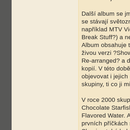
Další album se jm
se stávají světo
například MTV Vi
Break Stuff?) a n
Album obsahuje t
živou verzi ?Sho
Re-arranged? a do
kopií. V této době
objevovat i jejich
skupiny, ti co ji mi
V roce 2000 sku
Chocolate Starfi
Flavored Water. 
prvních příčkách