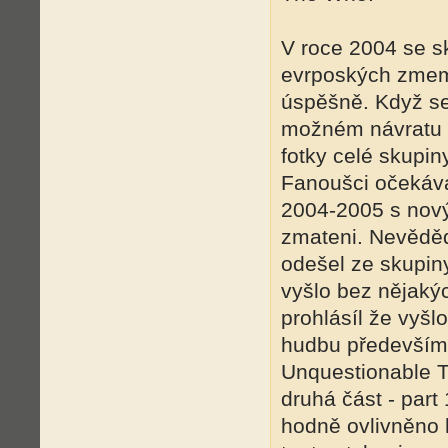
V roce 2004 se s
evrpoských zmemí
úspěšně. Když se 
možném návratu B
fotky celé skupin
Fanoušci očekáva
2004-2005 s nový
zmateni. Nevěděd
odešel ze skupin
vyšlo bez nějaký
prohlásíl že vyšlo
hudbu především
Unquestionable Tr
druhá část - part 
hodně ovlivněno 