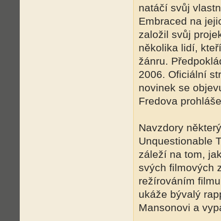
natáčí svůj vlast
Embraced na jejic
založil svůj proj
několika lidí, kte
žánru. Předpoklá
2006. Oficiální s
novinek se objev
Fredova prohláše
Navzdory někter
Unquestionable T
záleží na tom, j
svých filmových 
režírováním filmu
ukáže bývalý rapp
Mansonovi a vypad