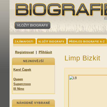
ZAJÍMAVOSTI
VLOŽIT BIOGRAFII
PŘEHLED BIOGRAFIE A-Z
Registrovat
|
Přihlásit
Limp Bizkit
NEJNOVĚJŠÍ
Karel Čapek
Queen
Supercrooo
Ill Nino
NÁHODNĚ VYBRANÉ