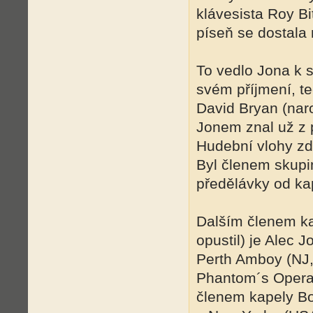
klávesista Roy Bi
píseň se dostala 
To vedlo Jona k 
svém příjmení, t
David Bryan (naro
Jonem znal už z 
Hudební vlohy zdě
Byl členem skupi
předělávky od ka
Dalším členem ka
opustil) je Alec 
Perth Amboy (NJ,
Phantom´s Opera
členem kapely Bo