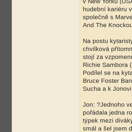
v New Yorku (USA
hudební kariéru v
společně s Marve
And The Knockou
Na postu kytarist
chvilková přítom
stojí za vzpomen
Richie Sambora (
Podílel se na ky
Bruce Foster Ba
Sucha a k Jonovi
Jon: ?Jednoho ve
pořádala jedna ro
týpek mezi diváky
smál a šel jsem d