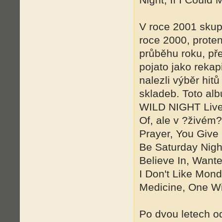
V roce 2001 skup
roce 2000, prote
průběhu roku, př
pojato jako rekap
nalezli výběr hit
skladeb. Toto al
WILD NIGHT Live 
Of, ale v ?živém?
Prayer, You Give
Be Saturday Nigh
Believe In, Want
I Don't Like Mon
Medicine, One Wi
Po dvou letech o