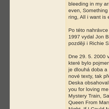
bleeding in my ar
even, Something t
ring, All i want is
Po této nahrávce 
1997 vydal Jon B
později i Richie
Dne 29. 5. 2000 
které bylo pojme
je dlouhá doba a 
nové texty, tak 
Deska obsahovala 
you for loving me
Mystery Train, S
Queen From Mars,
Night, If I Could