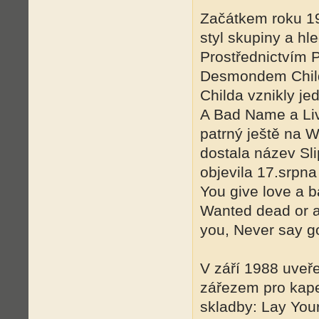
Začátkem roku 19
styl skupiny a hl
Prostřednictvím 
Desmondem Child
Childa vznikly je
A Bad Name a Liv
patrný ještě na W
dostala název Sl
objevila 17.srpna
You give love a b
Wanted dead or al
you, Never say go
V září 1988 uveř
zářezem pro kapel
skladby: Lay You