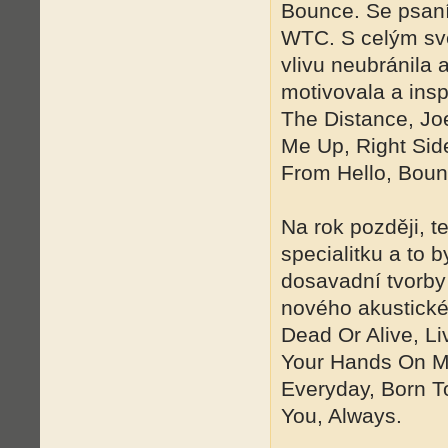
Bounce. Se psaní
WTC. S celým svě
vlivu neubránila 
motivovala a insp
The Distance, Jo
Me Up, Right Sid
From Hello, Boun
Na rok později, t
specialitku a to 
dosavadní tvorby 
nového akustické
Dead Or Alive, Li
Your Hands On M
Everyday, Born T
You, Always.