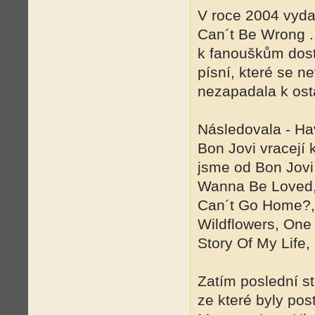
V roce 2004 vyda
Can´t Be Wrong ..
k fanouškům dost
písní, které se n
nezapadala k ost
Následovala - Ha
Bon Jovi vracejí 
jsme od Bon Jovi 
Wanna Be Loved,
Can´t Go Home?, 
Wildflowers, One 
Story Of My Life, 
Zatím poslední s
ze které byly po