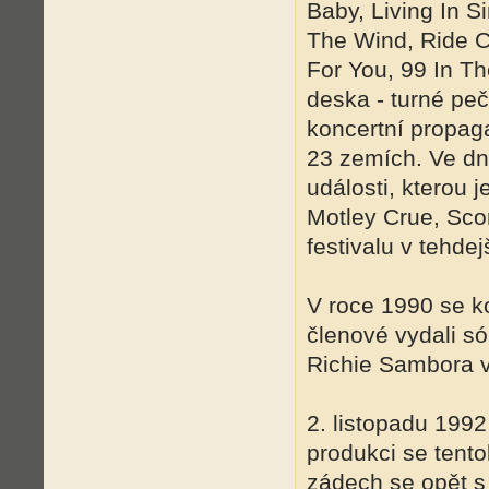
Baby, Living In S
The Wind, Ride C
For You, 99 In T
deska - turné peč
koncertní propag
23 zemích. Ve dn
události, kterou 
Motley Crue, Sco
festivalu v tehd
V roce 1990 se ko
členové vydali só
Richie Sambora v
2. listopadu 1992
produkci se tent
zádech se opět s 