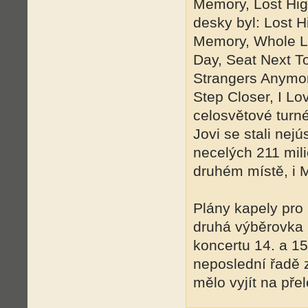
Memory, Lost Hig
desky byl: Lost 
Memory, Whole Lo
Day, Seat Next To
Strangers Anymor
Step Closer, I Lo
celosvětové turné
Jovi se stali nej
necelých 211 mil
druhém místě, i M
Plány kapely pro
druhá výběrovka 
koncertu 14. a 1
neposlední řadě 
mělo vyjít na př