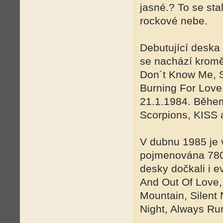
jasné.? To se sta
rockové nebe.
Debutující deska 
se nachází kromě
Don´t Know Me, S
Burning For Love
21.1.1984. Během
Scorpions, KISS a
V dubnu 1985 je 
pojmenována 7800
desky dočkali i e
And Out Of Love,
Mountain, Silent
Night, Always Ru