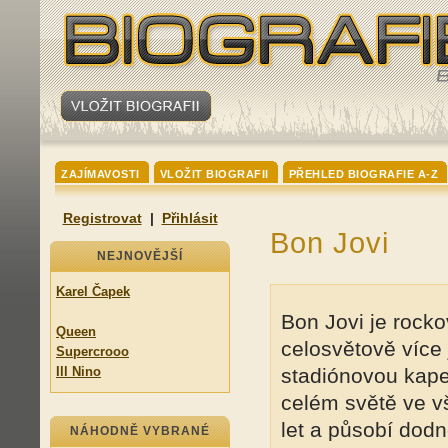
ZAJÍMAVOSTI
VLOŽIT BIOGRAFII
PŘEHLED BIOGRAFIE A-Z
Registrovat
|
Přihlásit
Bon Jovi
NEJNOVĚJŠÍ
Karel Čapek
Bon Jovi je rock
Queen
celosvětově více
Supercrooo
Ill Nino
stadiónovou kapel
celém světě ve v
let a působí dodn
NÁHODNĚ VYBRANÉ