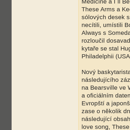
Medicine a I´ll B
These Arms a Kee
sólových desek si
necítili, umístili
Always s Someday
rozloučil dosava
kytaře se stal H
Philadelphii (USA
Nový baskytarista
následujícího zá
na Bearsville ve 
a oficiálním date
Evropští a japonš
zase o několik dn
následující obsah
love song, These