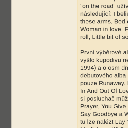
´on the road´ užív
následující: I bel
these arms, Bed o
Woman in love, Fe
roll, Little bit of
První výběrové a
vyšlo kupodivu nej
1994) a o osm dní
debutového alba 
pouze Runaway. 
In And Out Of Lo
si posluchač můž
Prayer, You Give
Say Goodbye a W
tu lze nalézt La