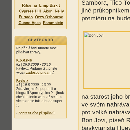
Sambora, Tico To
Rihanna
Limp Bizkit
jiné průkopníkem
Cypress Hill
Akon
Nelly
Furtado
Ozzy Osbourne
premiéru na hude
Guano Apes
Rammstein
CHATBOARD
Po přihlášení budete moci
přidávat zprávy.
K.o.R.n-ik
#2 | 26.8.2009 - 20:16
Favle-x: Přidáno :) ...příště
využij
žádost o přidání
;)
Favle-x
#1 | 19.8.2009 - 13:09
Zdravim, mužu poprosit o
biografii Apocalyptica ?... jinak
na starost jeho 
chválim tento web..až se to tu
víc rozroste tak to bude super
ve svém nahrávac
;-)
pro velké nahráva
-
Zobrazit více příspěvků
Bon Jovi, píseň 
baskytarista Hue