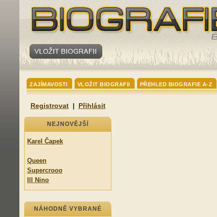
ZAJÍMAVOSTI
VLOŽIT BIOGRAFII
PŘEHLED BIOGRAFIE A-Z
Registrovat
|
Přihlásit
NEJNOVĚJŠÍ
Karel Čapek
Queen
Supercrooo
Ill Nino
NÁHODNĚ VYBRANÉ