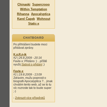
Chinaski
Supercrooo
Within Temptation
Rihanna
Apocalyptica
Karel Čapek
Wohnout
Static-x
CHATBOARD
Po přihlášení budete moci
přidávat zprávy.
K.o.R.n-ik
#2 | 26.8.2009 - 20:16
Favle-x: Přidáno :) ...příště
využij
žádost o přidání
;)
Favle-x
#1 | 19.8.2009 - 13:09
Zdravim, mužu poprosit o
biografii Apocalyptica ?... jinak
chválim tento web..až se to tu
víc rozroste tak to bude super
;-)
-
Zobrazit více příspěvků