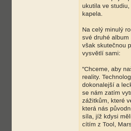
ukutila ve studiu
kapela.
Na celý minulý ro
své druhé album a
však skutečnou p
vysvětlí sami:
"Chceme, aby na
reality. Technolog
dokonalejší a lec
se nám zatím vytr
zážitkům, které v
která nás původně
síla, jíž kdysi m
cítím z Tool, Mar