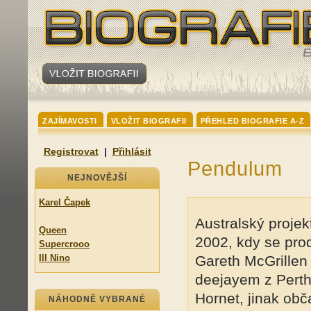
ZAJÍMAVOSTI
VLOŽIT BIOGRAFII
PŘEHLED BIOGRAFIE A-Z
Registrovat
|
Přihlásit
Pendulum
NEJNOVĚJŠÍ
Karel Čapek
Australský projek
Queen
2002, kdy se pro
Supercrooo
Ill Nino
Gareth McGrillen
deejayem z Perthu,
Hornet, jinak o
NÁHODNĚ VYBRANÉ