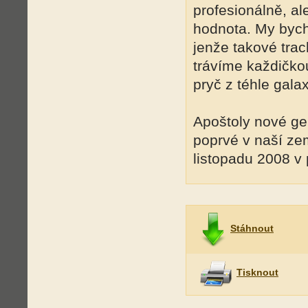
profesionálně, al
hodnota. My bych
jenže takové tra
trávíme každičko
pryč z téhle galax
Apoštoly nové ge
poprvé v naší zem
listopadu 2008 v
Stáhnout
Tisknout