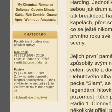
Harding. Jednotli
My Chemical Romance
sebou jak drum a
Deftones
Cocotte Minute
Kabát
Rob Zombie
Guano
tak breakbeat, h
Apes
Wohnout
Anastacia
kapelách, před šes
co se ještě niko
CHATBOARD
prvního roku své 
Po přihlášení budete moci
scény.
přidávat zprávy.
K.o.R.n-ik
Jejich první pamá
#2 | 26.8.2009 - 20:16
Favle-x: Přidáno :) ...příště
způsobily svým 
využij
žádost o přidání
;)
celém světě a do
Favle-x
#1 | 19.8.2009 - 13:09
Debutového alba 
Zdravim, mužu poprosit o
biografii Apocalyptica ?... jinak
pecka "Slam", se
chválim tento web..až se to tu
víc rozroste tak to bude super
legendární hitov
;-)
pozornost i těch 
-
Zobrazit více příspěvků
Radio 1. Členové 
několikrát přijeli