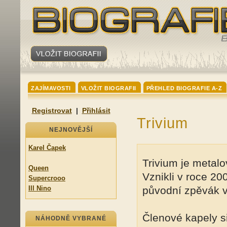
ZAJÍMAVOSTI
VLOŽIT BIOGRAFII
PŘEHLED BIOGRAFIE A-Z
Registrovat
|
Přihlásit
Trivium
NEJNOVĚJŠÍ
Karel Čapek
Trivium je metalo
Queen
Vznikli v roce 20
Supercrooo
Ill Nino
původní zpěvák vš
Členové kapely si
NÁHODNĚ VYBRANÉ