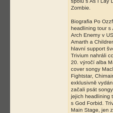
spolu s As I Lay
Zombie.
Biografia Po Ozzf
headlining tour s
Arch Enemy v US
Amarth a Childre
hlavní support š
Trivium nahráli 
20. výročí alba M
cover songy Mach
Fightstar, Chimai
exklusivně vydán
začali psát song
jejich headlining
s God Forbid. Tri
Main Stage, jen z