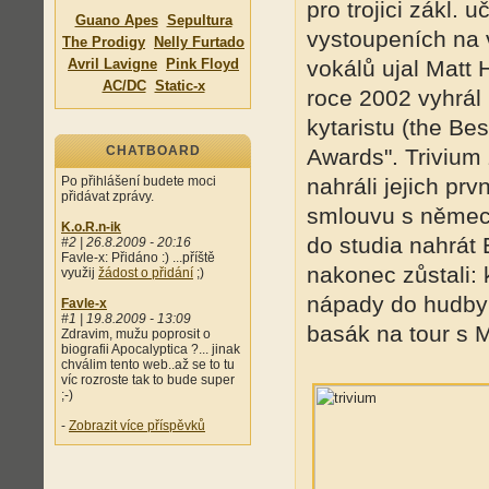
pro trojici zákl. 
Guano Apes
Sepultura
vystoupeních na 
The Prodigy
Nelly Furtado
Avril Lavigne
Pink Floyd
vokálů ujal Matt 
AC/DC
Static-x
roce 2002 vyhrál
kytaristu (the Be
CHATBOARD
Awards". Trivium 
Po přihlášení budete moci
nahráli jejich pr
přidávat zprávy.
smlouvu s německý
K.o.R.n-ik
do studia nahrát
#2 | 26.8.2009 - 20:16
Favle-x: Přidáno :) ...příště
nakonec zůstali: 
využij
žádost o přidání
;)
nápady do hudby 
Favle-x
#1 | 19.8.2009 - 13:09
basák na tour s 
Zdravim, mužu poprosit o
biografii Apocalyptica ?... jinak
chválim tento web..až se to tu
víc rozroste tak to bude super
;-)
-
Zobrazit více příspěvků