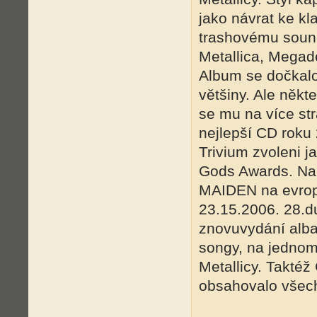
jako návrat ke k
trashovému soun
Metallica, Megad
Album se dočkalo 
většiny. Ale někt
se mu na více st
nejlepší CD roku
Trivium zvoleni 
Gods Awards. Na 
MAIDEN na evrops
23.15.2006. 28.d
znovuvydání alb
songy, na jednom
Metallicy. Takté
obsahovalo všech