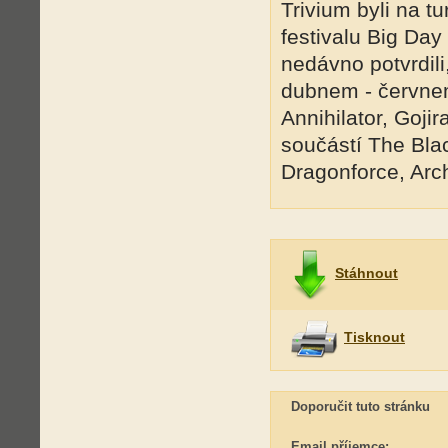
Trivium byli na tu
festivalu Big Day
nedávno potvrdili
dubnem - červnem
Annihilator, Goji
součástí The Bla
Dragonforce, Arc
Stáhnout
Tisknout
Doporučit tuto stránku
Email příjemce: