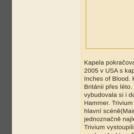
Kapela pokračova
2005 v USA s kap
Inches of Blood.
Británii přes léto
vybudovala si i 
Hammer. Trivium 
hlavní scéně(Mai
jednoznačně najl
Trivium vystoupil