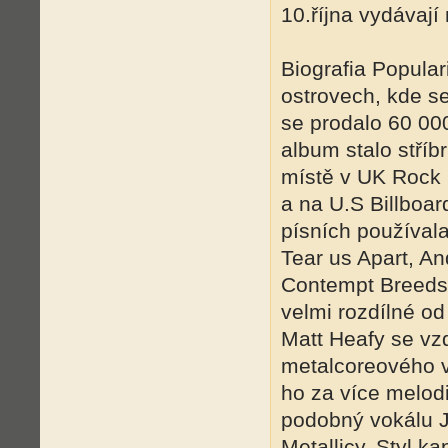
10.října vydávaj
Biografia Popular
ostrovech, kde s
se prodalo 60 00
album stalo stří
místě v UK Rock
a na U.S Billboar
písních používala
Tear us Apart, A
Contempt Breeds 
velmi r
ozdílné od
Matt Heafy se vz
metalcoreového v
ho za více melodi
podobný vokálu J
Metallicy. Styl k