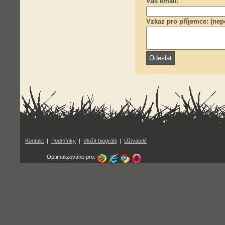
Váš email:
Vzkaz pro příjemce: (nep
Kontakt
|
Podmínky
|
Vložit biografii
|
Uživatelé
Optimalizováno pro: