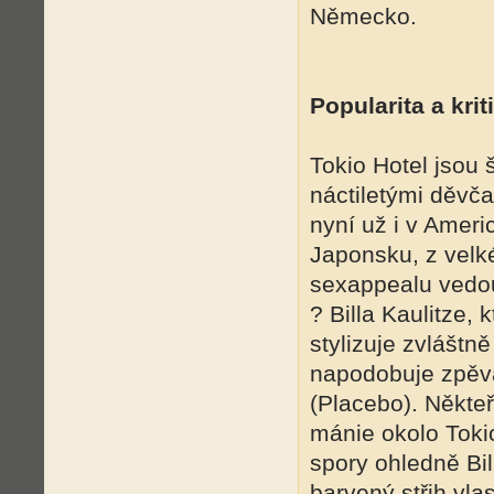
Německo.
Popularita a krit
Tokio Hotel jsou 
náctiletými děvča
nyní už i v Americ
Japonsku, z velk
sexappealu vedo
? Billa Kaulitze, 
stylizuje zvláštně
napodobuje zpěv
(Placebo). Někteř
mánie okolo Tokio 
spory ohledně Bi
barvený střih vla