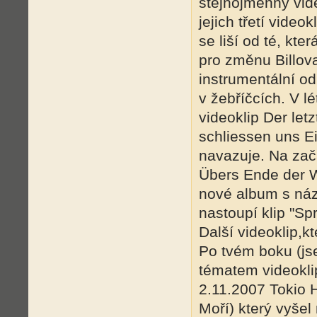
stejnojmenný vide
jejich třetí vide
se liší od té, kte
pro změnu Billova
instrumentální od
v žebříčcích. V l
videoklip Der let
schliessen uns Ei
navazuje. Na zač
Übers Ende der We
nové album s ná
nastoupí klip "Spr
Další videoklip,k
Po tvém boku (js
tématem videoklip
2.11.2007 Tokio 
Moří) který vyšel