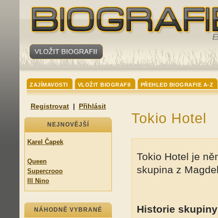
ZAJÍMAVOSTI
VLOŽIT BIOGRAFII
PŘEHLED BIOGRAFIE A-Z
Registrovat
|
Přihlásit
Tokio Hotel
NEJNOVĚJŠÍ
Karel Čapek
Tokio Hotel je n
Queen
skupina z Magdeb
Supercrooo
Ill Nino
Historie skupiny
NÁHODNĚ VYBRANÉ