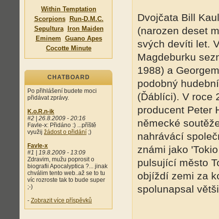
Within Temptation
Dvojčata Bill Kau
Scorpions
Run-D.M.C.
Sepultura
Iron Maiden
(narozen deset m
Eminem
Guano Apes
svých devíti let.
Cocotte Minute
Magdeburku sezná
1988) a Georgem 
CHATBOARD
podobný hudební v
Po přihlášení budete moci
(Ďáblíci). V roc
přidávat zprávy.
producent Peter H
K.o.R.n-ik
#2 | 26.8.2009 - 20:16
německé soutěže 
Favle-x: Přidáno :) ...příště
využij
žádost o přidání
;)
nahrávácí společ
Favle-x
známi jako 'Tokio 
#1 | 19.8.2009 - 13:09
Zdravim, mužu poprosit o
pulsující město To
biografii Apocalyptica ?... jinak
chválim tento web..až se to tu
objíždí zemi za k
víc rozroste tak to bude super
;-)
spolunapsal většin
-
Zobrazit více příspěvků