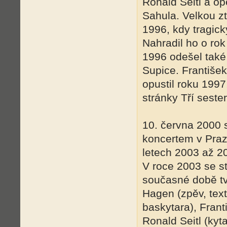
Ronald Seitl a op
Sahula. Velkou zt
1996, kdy tragic
Nahradil ho o ro
1996 odešel také 
Supice. Františe
opustil roku 1997
stránky Tří sester
10. června 2000 
koncertem v Praze
letech 2003 až 2
V roce 2003 se st
současné době tvo
Hagen (zpěv, text
baskytara), Frant
Ronald Seitl (kyt