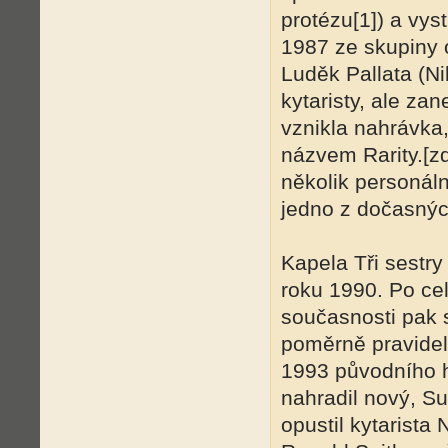
protézu[1]) a vy
1987 ze skupiny o
Luděk Pallata (N
kytaristy, ale za
vznikla nahrávka
názvem Rarity.[zd
několik personál
jedno z dočasnýc
Kapela Tři sestry
r
oku 1990. Po cel
současnosti pak 
poměrně pravide
1993 původního 
nahradil nový, Su
opustil kytarista 