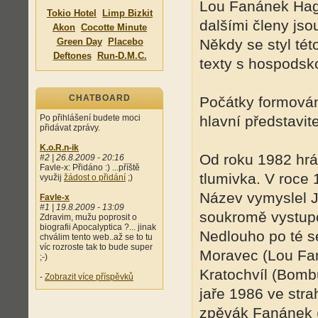
Lou Fanánek Hag
Tokio Hotel
Limp Bizkit
dalšími členy js
Akon
Cocotte Minute
Green Day
Placebo
Někdy se styl tét
Deftones
Run-D.M.C.
texty s hospodsk
CHATBOARD
Počátky formován
Po přihlášení budete moci
hlavní představite
přidávat zprávy.
K.o.R.n-ik
Od roku 1982 hrál
#2 | 26.8.2009 - 20:16
Favle-x: Přidáno :) ...příště
tlumivka. V roce 
využij
žádost o přidání
;)
Název vymyslel Ji
Favle-x
#1 | 19.8.2009 - 13:09
soukromě vystupo
Zdravim, mužu poprosit o
biografii Apocalyptica ?... jinak
Nedlouho po té se
chválim tento web..až se to tu
víc rozroste tak to bude super
Moravec (Lou Fa
;-)
Kratochvíl (Bombur
-
Zobrazit více příspěvků
jaře 1986 ve str
zpěvák Fanánek (