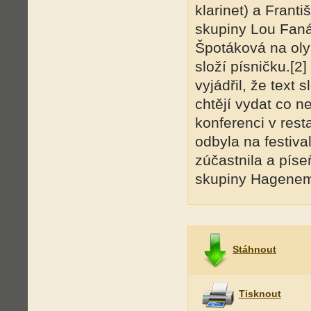
klarinet) a Frant
skupiny Lou Fan
Špotáková na olym
složí písničku.[2
vyjádřil, že text
chtějí vydat co n
konferenci v rest
odbyla na festiv
zúčastnila a píse
skupiny Hagenem
Stáhnout
Tisknout