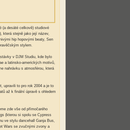
 (a desáté celkově) studiové
která stejně jako její název,
nivými hip hopovými beaty, Sen
pravěčským stylem.
řestávky v DJM Studiu, kde bylo
ae a latinsko-amerických motivů,
jsme nahrávku s atmosférou, která
 upravili to pro rok 2004 a je to
atů až k finální úpravě s ohledem
zneme zde vše od přímočarého
gs (kterou si spolu se Cypress
nu ve stylu dancehall Ganja Bus,
eet Wars se zvučnými zvony a