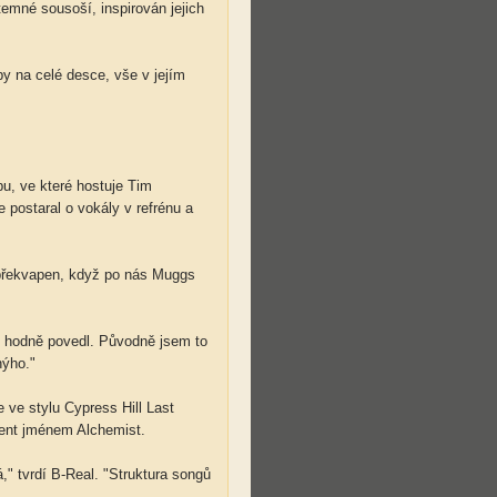
temné sousoší, inspirován jejich
py na celé desce, vše v jejím
bu, ve které hostuje Tim
postaral o vokály v refrénu a
ě překvapen, když po nás Muggs
l hodně povedl. Původně jsem to
nýho."
 ve stylu Cypress Hill Last
cent jménem Alchemist.
," tvrdí B-Real. "Struktura songů