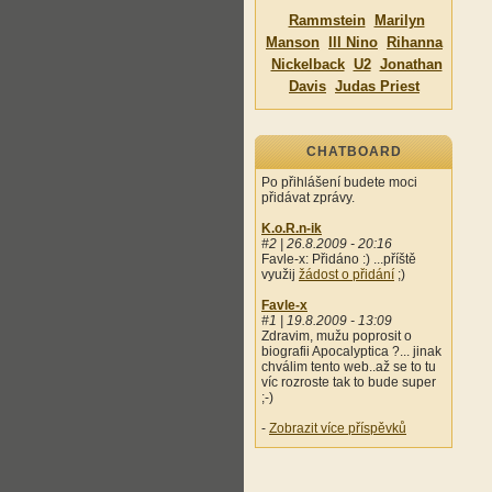
Rammstein
Marilyn
Manson
Ill Nino
Rihanna
Nickelback
U2
Jonathan
Davis
Judas Priest
CHATBOARD
Po přihlášení budete moci
přidávat zprávy.
K.o.R.n-ik
#2 | 26.8.2009 - 20:16
Favle-x: Přidáno :) ...příště
využij
žádost o přidání
;)
Favle-x
#1 | 19.8.2009 - 13:09
Zdravim, mužu poprosit o
biografii Apocalyptica ?... jinak
chválim tento web..až se to tu
víc rozroste tak to bude super
;-)
-
Zobrazit více příspěvků