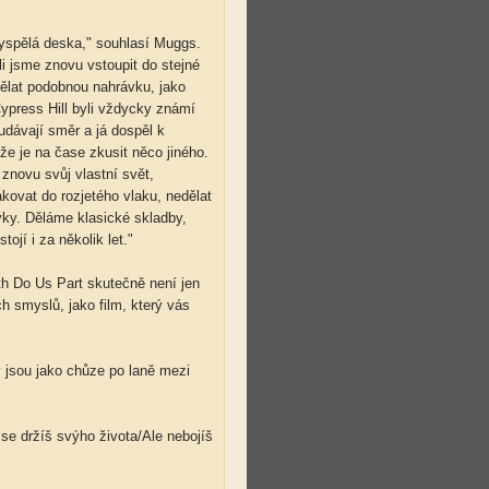
vyspělá deska," souhlasí Muggs.
li jsme znovu vstoupit do stejné
dělat podobnou nahrávku, jako
Cypress Hill byli vždycky známí
udávají směr a já dospěl k
že je na čase zkusit něco jiného.
 znovu svůj vlastní svět,
kovat do rozjetého vlaku, nedělat
ovky. Děláme klasické skladby,
stojí i za několik let."
ath Do Us Part skutečně není jen
h smyslů, jako film, který vás
 jsou jako chůze po laně mezi
e držíš svýho života/Ale nebojíš