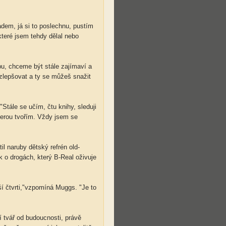
dem, já si to poslechnu, pustím
 které jsem tehdy dělal nebo
bu, chceme být stále zajímaví a
 zlepšovat a ty se můžeš snažit
Stále se učím, čtu knihy, sleduji
kterou tvořím. Vždy jsem se
l naruby dětský refrén old-
ek o drogách, který B-Real oživuje
ší čtvrti,"vzpomíná Muggs. "Je to
í tvář od budoucnosti, právě