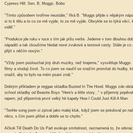
Cypress Hill: Sen, B, Muggs, Bobo
"Tímto způsobem tvoříme neustále," říká B. "Muggs přijde s nějakým nápa
si to k tělu a to co ze mě vyjde, to ze mě vyjde. Obvykle se to týká věcí,
viděl."
"Produkce jde ruku v ruce s tím jak píšu verše. Jedeme v tom dlouhou do
nápadití a tak zkoušíme hledat nové zvukové a textové cesty. Stále je co
přijít s něčím novým."
"Vždy jsem poslouchal jiný druh muziky, než hrajeme," vysvětluje Muggs. "
filmy a studuji život. To co jsem se naučil se snažím promítat do hudby, 
snažil, aby to bylo na mém psaní znát."
Dobrým příkladem je reggae skladba Busted In The Hood. Muggs zde obráti
school skladby od Beastie Boys "Here's a little story..." v příjemný popěv
rapem, jež připomíná první velký hit kapely How I Could Just Kill A Man.
"Tenhle song jsem si zpíval jako malej kluk, když jsem se potuloval po na
něco, s čím jsem přišel a dobře se to chytlo."
Ačkoli Till Death Do Us Part evokuje smrtelnost, neznamená to, že odvrac