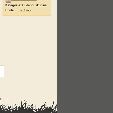
Kategorie:
Hudební skupina
Přidal:
K.o.R.n-ik