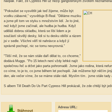
naopak. Fakt, že Cypress Hill už nežijí gangsterským životem neznamená,
"Pokoušet se vysvětlit jak teď žijeme, může být
vcelku zábavné," vysvětluje B-Real. "Děláme muziku
a jsme při tom ve styku s množstvím lidí. Je to jiné,
než když jsme začínali, ale hudba je hudba. Když
uděláš dobrou skladbu, která se líbí lidem a je
součástí skvělý desky, lidi si tu desku oblíbí a rázem
jsi v sedle. Všichni věří té nahrávce a když jí
správně pochopí, nic se tomu nevyrovná."
"Těší mě, že se nám stále daří dělat to, co chceme,"
dodává Muggs. "Po 15 letech není vždy lehké najít
společnou řeč a držet jako parta pohromadě. Jsme jako rodina, která nefun
co víme, to je to, co jsme během let pochopili. Jak můžeme být něčím j
den, ale večer víme, že se máme stále rádi. Myslím tím.. jsme stále tady
S albem Till Death Do Us Part Cypress Hill prokázali, že zde chtějí být ješ
Adresa URL:
Stáhnout