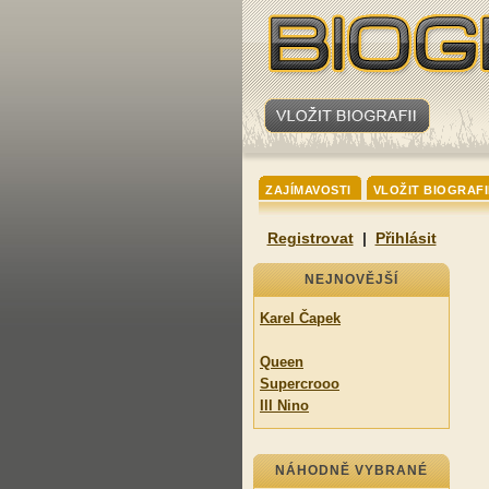
ZAJÍMAVOSTI
VLOŽIT BIOGRAFI
Registrovat
|
Přihlásit
NEJNOVĚJŠÍ
Karel Čapek
Queen
Supercrooo
Ill Nino
NÁHODNĚ VYBRANÉ