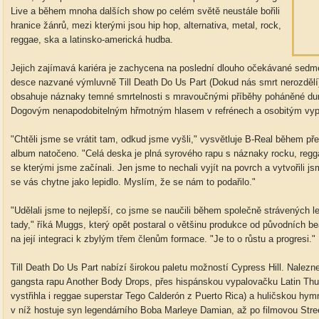
Live a během mnoha dalších show po celém světě neustále bořili
hranice žánrů, mezi kterými jsou hip hop, alternativa, metal, rock,
reggae, ska a latinsko-americká hudba.
Jejich zajímavá kariéra je zachycena na poslední dlouho očekávané sedmé
desce nazvané výmluvně Till Death Do Us Part (Dokud nás smrt nerozdělí), 
obsahuje náznaky temné smrtelnosti s mravoučnými příběhy poháněné du
Dogovým nenapodobitelným hřmotným hlasem v refrénech a osobitým vy
"Chtěli jsme se vrátit tam, odkud jsme vyšli," vysvětluje B-Real během p
album natočeno. "Celá deska je plná syrového rapu s náznaky rocku, regg
se kterými jsme začínali. Jen jsme to nechali vyjít na povrch a vytvořili 
se vás chytne jako lepidlo. Myslím, že se nám to podařilo."
"Udělali jsme to nejlepší, co jsme se naučili během společně strávených let,
tady," říká Muggs, který opět postaral o většinu produkce od původních be
na její integraci k zbylým třem členům formace. "Je to o růstu a progresi."
Till Death Do Us Part nabízí širokou paletu možností Cypress Hill. Nale
gangsta rapu Another Body Drops, přes hispánskou vypalovačku Latin Thu
vystřihla i reggae superstar Tego Calderón z Puerto Rica) a huličskou hym
v níž hostuje syn legendárního Boba Marleye Damian, až po filmovou Str