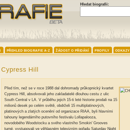
Hledat biografii:
I
PŘEHLED BIOGRAFIE A-Z
ŽÁDOST O PŘIDÁNÍ
PROFILY
ODKAZY
Cypress Hill
Před tím, než se v roce 1988 dal dohromady průkopnický kvartet
Cypress Hill, absolvovali jeho zakladatelé dlouhou cestu z ulic
South Central v LA. V průběhu jejich 15-ti leté historie prodali na 15
milionů desek po celém světě, obdrželi 15 multiplatinových,
platinových a zlatých ocenění od organizace RIAA, byli hlavními
tahouny legendárního putovního festivalu Lollapalooza,
novodobého Woodstocku a svého vlastního Smokin' Grooves
turné, vystupovali ve věhlasném televizním pořadu Saturday Night