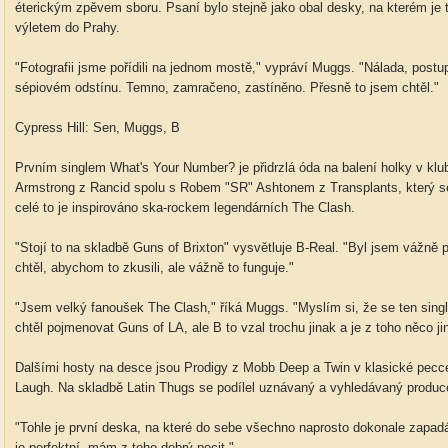
éterickým zpěvem sboru. Psaní bylo stejně jako obal desky, na kterém je 
výletem do Prahy.
"Fotografii jsme pořídili na jednom mostě," vypráví Muggs. "Nálada, postu
sépiovém odstínu. Temno, zamračeno, zastíněno. Přesně to jsem chtěl."
Cypress Hill: Sen, Muggs, B
Prvním singlem What's Your Number? je přidrzlá óda na balení holky v klu
Armstrong z Rancid spolu s Robem "SR" Ashtonem z Transplants, který se 
celé to je inspirováno ska-rockem legendárních The Clash.
"Stojí to na skladbě Guns of Brixton" vysvětluje B-Real. "Byl jsem vážn
chtěl, abychom to zkusili, ale vážně to funguje."
"Jsem velký fanoušek The Clash," říká Muggs. "Myslím si, že se ten sing
chtěl pojmenovat Guns of LA, ale B to vzal trochu jinak a je z toho něco ji
Dalšími hosty na desce jsou Prodigy z Mobb Deep a Twin v klasické pecce
Laugh. Na skladbě Latin Thugs se podílel uznávaný a vyhledávaný produ
"Tohle je první deska, na které do sebe všechno naprosto dokonale zapadá
je perfektní, mám z toho dobrý pocit."