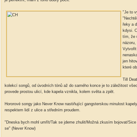
"Je to 
"Nechtě
řeky a 
kdysi. 
tím, že 
názoru, 
Vytvořit
nenaska
jen hit
které ob
Till De
kolekcí songů, od úvodních tónů až do samého konce je to záležitost všec
provede prostou ulicí, kde kapela vznikla, kolem světa a zpět.
Hororové songy jako Never Know nastiňující gangsterskou minulost kapely
respektem lidí z ulice a středním proudem.
"Dneska bych mohl umřít/Tak se jdeme zhulit/Možná zkusím bojovat/Sice s
se" (Never Know)