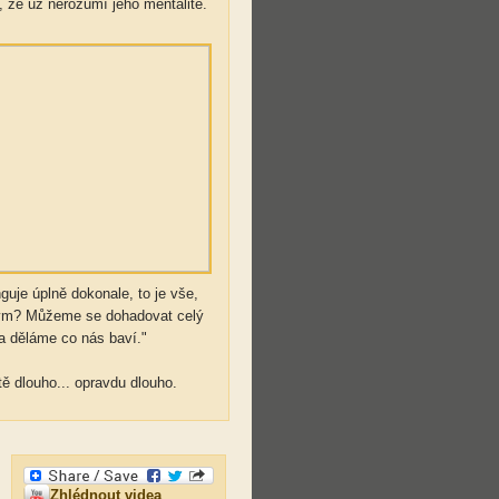
 že už nerozumí jeho mentalitě.
guje úplně dokonale, to je vše,
iným? Můžeme se dohadovat celý
 a děláme co nás baví."
tě dlouho... opravdu dlouho.
Zhlédnout videa