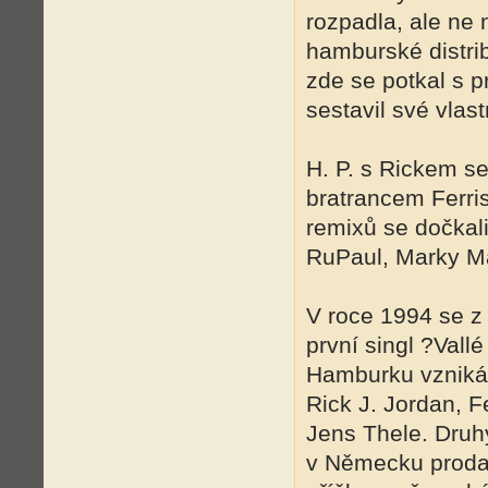
rozpadla, ale ne 
hamburské distrib
zde se potkal s 
sestavil své vlas
H. P. s Rickem se
bratrancem Ferris
remixů se dočkal
RuPaul, Marky Mar
V roce 1994 se z
první singl ?Vall
Hamburku vzniká
Rick J. Jordan, F
Jens Thele. Druh
v Německu prodal