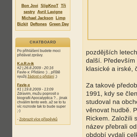
Bon Jovi
SlipKnoT
Tři
sestry
Avril Lavigne
Michael Jackson
Limp
Bizkit
Deftones
Green Day
CHATBOARD
Po přihlášení budete moci
pozdějších letech,
přidávat zprávy.
další. Především 
K.o.R.n-ik
klasické a irské, 
#2 | 26.8.2009 - 20:16
Favle-x: Přidáno :) ...příště
využij
žádost o přidání
;)
Za takové předob
Favle-x
#1 | 19.8.2009 - 13:09
1991, kdy se člen
Zdravim, mužu poprosit o
biografii Apocalyptica ?... jinak
studoval na obcho
chválim tento web..až se to tu
víc rozroste tak to bude super
věnovat hudbě. P
;-)
Rickem. Založili 
-
Zobrazit více příspěvků
název přebrali od
období vydali ce