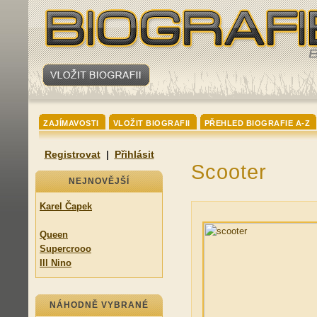
ZAJÍMAVOSTI
VLOŽIT BIOGRAFII
PŘEHLED BIOGRAFIE A-Z
Registrovat
|
Přihlásit
Scooter
NEJNOVĚJŠÍ
Karel Čapek
Queen
Supercrooo
Ill Nino
NÁHODNĚ VYBRANÉ