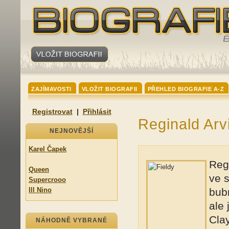
ZAJÍMAVOSTI
VLOŽIT BIOGRAFII
PŘEHLED BIOGRAFIE A-Z
Registrovat
|
Přihlásit
Reginald Arv
NEJNOVĚJŠÍ
Karel Čapek
Regi
Queen
ve 
Supercrooo
Ill Nino
bubn
ale 
Clay
NÁHODNĚ VYBRANÉ