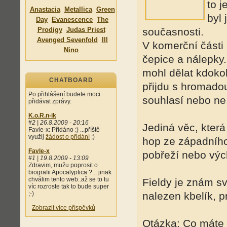
to j
Anastacia
Metallica
Green
byl 
Day
Evanescence
The
Prodigy
Judas Priest
současnosti.
Avenged Sevenfold
Ill
V komerční části
Nino
čepice a nálepky.
mohl dělat kdokoli
CHATBOARD
přijdu s hromadou
Po přihlášení budete moci
souhlasí nebo ne
přidávat zprávy.
K.o.R.n-ik
#2 | 26.8.2009 - 20:16
Jediná věc, která 
Favle-x: Přidáno :) ...příště
využij
žádost o přidání
;)
hop ze západního
Favle-x
pobřeží nebo vých
#1 | 19.8.2009 - 13:09
Zdravim, mužu poprosit o
biografii Apocalyptica ?... jinak
chválim tento web..až se to tu
Fieldy je znám s
víc rozroste tak to bude super
;-)
nalezen kbelík, p
-
Zobrazit více příspěvků
Otázka: Co máte 