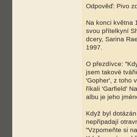
Odpověď: Pivo z
Na konci května 
svou přítelkyní S
dcery, Sarina Rae
1997.
O přezdívce: "Kd
jsem takové tváři
'Gopher', z toho v
říkali 'Garfield' 
albu je jeho jmén
Když byl dotázán
nepřipadají otrav
"Vzpomeňte si na 