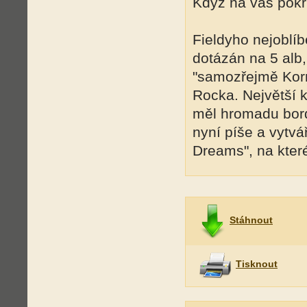
Když na vás pokři
Fieldyho nejoblíb
dotázán na 5 alb,
"samozřejmě Korn
Rocka. Největší k
měl hromadu bord
nyní píše a vytvá
Dreams", na kter
Stáhnout
Tisknout