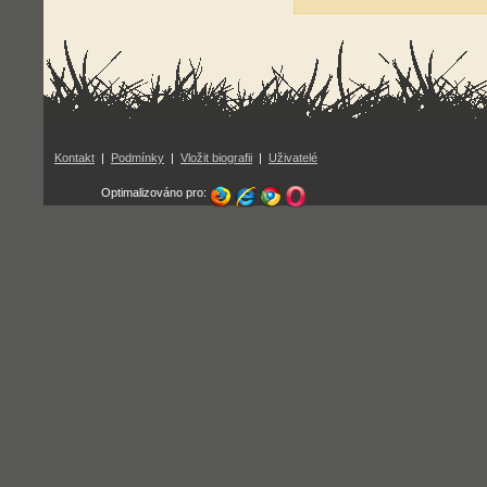
Kontakt
|
Podmínky
|
Vložit biografii
|
Uživatelé
Optimalizováno pro: