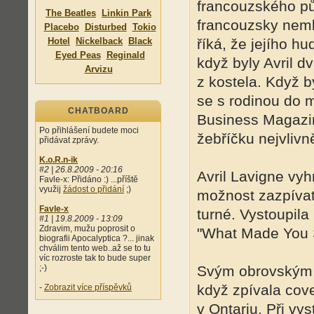
francouzského pů
The Beatles
Linkin Park
francouzsky neml
Placebo
Disturbed
Tokio
Hotel
Nickelback
Black
říká, že jejího hu
Eyed Peas
Reginald
když byly Avril d
Arvizu
z kostela. Když by
se s rodinou do
CHATBOARD
Business Magazin
Po přihlášení budete moci
žebříčku nejvliv
přidávat zprávy.
K.o.R.n-ik
#2 | 26.8.2009 - 20:16
Avril Lavigne vyh
Favle-x: Přidáno :) ...příště
využij
žádost o přidání
;)
možnost zazpívat
Favle-x
turné. Vystoupila
#1 | 19.8.2009 - 13:09
Zdravim, mužu poprosit o
"What Made You 
biografii Apocalyptica ?... jinak
chválim tento web..až se to tu
víc rozroste tak to bude super
;-)
Svým obrovským t
když zpívala cove
-
Zobrazit více příspěvků
v Ontariu. Při vy