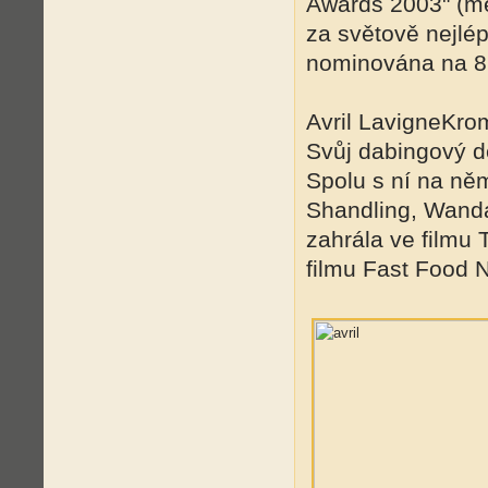
Awards 2003" (mě
za světově nejlé
nominována na 8
Avril LavigneKrom
Svůj dabingový d
Spolu s ní na něm
Shandling, Wanda 
zahrála ve filmu 
filmu Fast Food N