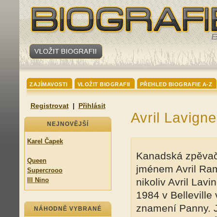
ZAJÍMAVOSTI
VLOŽIT BIOGRAFII
PŘEHLED BIOGRAFIE A-Z
Registrovat
|
Přihlásit
Avril Lavigne
NEJNOVĚJŠÍ
Karel Čapek
Kanadská zpěvačk
Queen
jménem Avril Ra
Supercrooo
Ill Nino
nikoliv Avril Lavi
1984 v Belleville 
znamení Panny. J
NÁHODNĚ VYBRANÉ