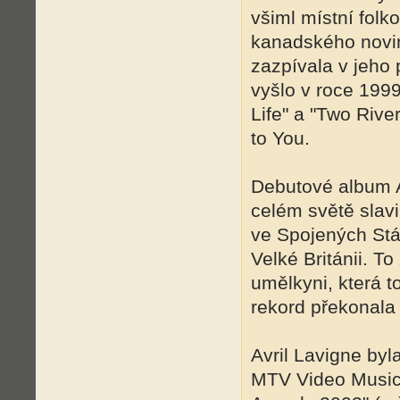
všiml místní fol
kanadského novin
zazpívala v jeho p
vyšlo v roce 1999
Life" a "Two Riv
to You.
Debutové album A
celém světě slav
ve Spojených Stá
Velké Británii. To
umělkyni, která to
rekord překonala
Avril Lavigne by
MTV Video Music 