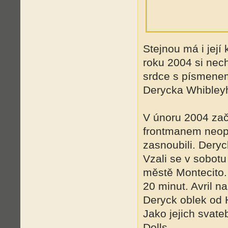
Stejnou má i jej
roku 2004 si nec
srdce s písmenem
Derycka Whibley
V únoru 2004 zač
frontmanem neop
zasnoubili. Deryc
Vzali se v sobot
městě Montecito.
20 minut. Avril 
Deryck oblek od 
Jako jejich svateb
Dolls.