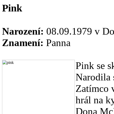
Pink
Narození:
08.09.1979 v Do
Znamení:
Panna
Pink se 
Narodila
Zatímco v
hrál na k
Dona McL