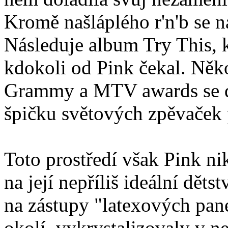
Kromě našláplého r'n'b se na
Následuje album Try This, k
kdokoli od Pink čekal. Něk
Grammy a MTV awards se def
špičku světových zpěvaček
Toto prostředí však Pink ni
na její nepříliš ideální dět
na zástupy "latexových pan
okolí, vykrystalizovaly v n