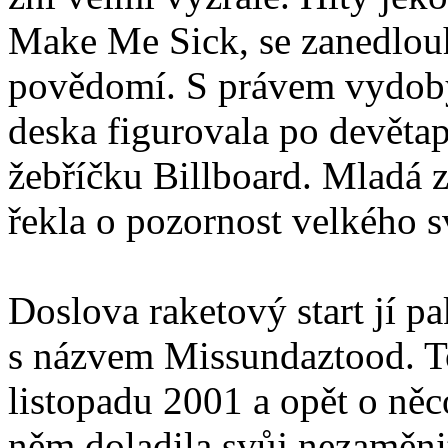
Make Me Sick, se zanedlouh
povědomí. S právem vydob
deska figurovala po devětap
žebříčku Billboard. Mladá zp
řekla o pozornost velkého 
Doslova raketový start jí p
s názvem Missundaztood. To 
listopadu 2001 a opět o něc
něm doladila svůj nezaměnit