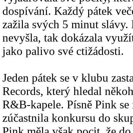
dospívání. Každý pátek več
zažila svých 5 minut slávy.
nevyšla, tak dokázala využí
jako palivo své ctižádosti.
Jeden pátek se v klubu zas
Records, který hledal někoh
R&B-kapele. Písně Pink se m
zúčastnila konkursu do skup
Pink měla však pocit, že do