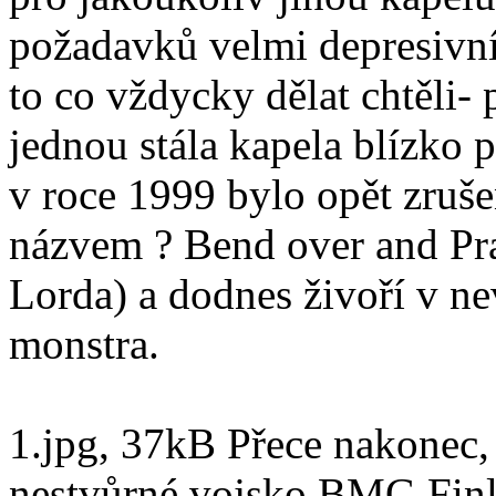
požadavků velmi depresivní-
to co vždycky dělat chtěli- 
jednou stála kapela blízko 
v roce 1999 bylo opět zruš
názvem ? Bend over and Pra
Lorda) a dodnes živoří v n
monstra.
1.jpg, 37kB Přece nakonec, 
nestvůrné vojsko BMG Finl