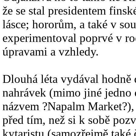
že se stal presidentem fins
lásce; hororům, a také v sou
experimentoval poprvé v ro
úpravami a vzhledy.
Dlouhá léta vydával hodně
nahrávek (mimo jiné jedno
názvem ?Napalm Market?), c
před tím, než si k sobě poz
kytaristu (samozřejmě také