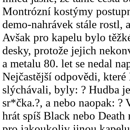
Montrózní kostýmy postupně
demo-nahrávek stále rostl, 
Avšak pro kapelu bylo těžk
desky, protože jejich neko
a metalu 80. let se nedal na
Nejčastější odpovědi, které
slýchávali, byly: ? Hudba je
sr*čka.?, a nebo naopak: ? V
hrát spíš Black nebo Death m
pro jakoukoliv jinou kapelu