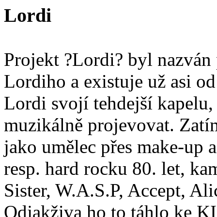
Lordi
Projekt ?Lordi? byl nazván
Lordiho a existuje už asi o
Lordi svojí tehdejší kapelu
muzikálně projevovat. Zatí
jako umělec přes make-up a
resp. hard rocku 80. let, ka
Sister, W.A.S.P, Accept, Al
Odjakživa ho to táhlo ke KI