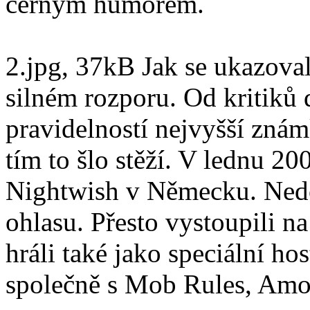
černým humorem.
2.jpg, 37kB Jak se ukazoval
silném rozporu. Od kritiků 
pravidelností nejvyšší zná
tím to šlo stěží. V lednu 20
Nightwish v Německu. Nedo
ohlasu. Přesto vystoupili n
hráli také jako speciální 
společně s Mob Rules, Am