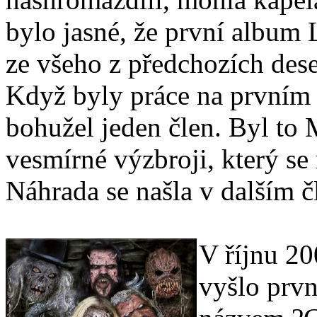
bylo jasné, že první album L
ze všeho z předchozích deset
Když byly práce na prvním 
bohužel jeden člen. Byl to
vesmírné výzbroji, který se 
Náhrada se našla v dalším 
V říjnu 20
vyšlo prvn