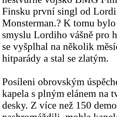
Finsku první singl od Lord
Monsterman.? K tomu bylo t
smyslu Lordiho vášně pro ho
se vyšplhal na několik měsí
hitparády a stal se zlatým.
Posíleni obrovským úspěche
kapela s plným elánem na tv
desky. Z více než 150 demo
nashromáždili, mohla kapela