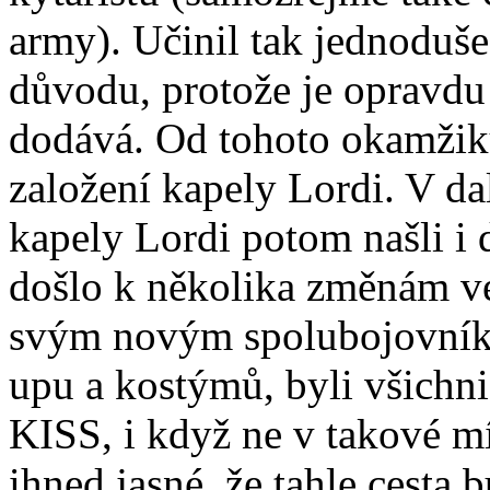
army). Učinil tak jednoduše
důvodu, protože je opravdu 
dodává. Od tohoto okamžik
založení kapely Lordi. V dal
kapely Lordi potom našli i 
došlo k několika změnám ve
svým novým spolubojovník
upu a kostýmů, byli všichni
KISS, i když ne v takové m
ihned jasné, že tahle cesta b