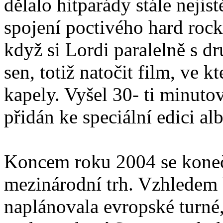
dělalo hitparády stále nejis
spojení poctivého hard rock
když si Lordi paralelně s d
sen, totiž natočit film, ve k
kapely. Vyšel 30- ti minut
přidán ke speciální edici alb
Koncem roku 2004 se konečn
mezinárodní trh. Vzhledem 
naplánovala evropské turné