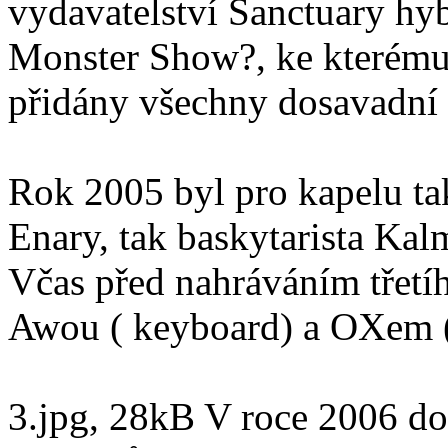
vydavatelství Sanctuary hy
Monster Show?, ke kterém
přidány všechny dosavadní 
Rok 2005 byl pro kapelu ta
Enary, tak baskytarista Kal
Včas před nahráváním třetíh
Awou ( keyboard) a OXem (
3.jpg, 28kB V roce 2006 d