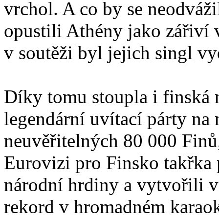
vrchol. A co by se neodvážil
opustili Athény jako zářiví
v soutěži byl jejich singl v
Díky tomu stoupla i finská
legendární uvítací párty na
neuvěřitelných 80 000 Finů,
Eurovizi pro Finsko takřka 
národní hrdiny a vytvořili v
rekord v hromadném karaok