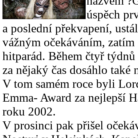
názvem ?G
úspěch prv
a poslední překvapení, ustál
vážným očekáváním, zatím n
hitparád. Během čtyř týdnů
za nějaký čas dosáhlo také n
V tom samém roce byli Lor
Emma- Award za nejlepší 
roku 2002.
V prosinci pak přišel oček