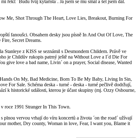
i řekl: ´Budu tvůj kytarista´. Já jsem se mu smál a šel jsem dál.
Know Me, Shot Through The Heart, Love Lies, Breakout, Burning For
vropští fanoušci. Obsahem desky jsou písně In And Out Of Love, The
 Fire, Secret Dreams.
aula Stanleye z KISS se seznámil s Desmondem Childem. Právě ve
o je Childův rukopis patrný ještě na Without Love a I´d Die For
ou give love a bad name, Livin´ on a prayer, Social disease, Wanted
our Hands On My, Bad Medicine, Born To Be My Baby, Living In Sin,
 For Sale. Schéma deska - turné - deska - turné pečlivě dodržují,
í k historické události, kterou je účast skupiny (mj. Ozzy Osbourne,
a v roce 1991 Stranger In This Town.
 plnou vervou vrhají do víru koncertů a života ´on the road´ užívají
as your mother, Dry county, Woman in love, Fear, I want you, Blame it