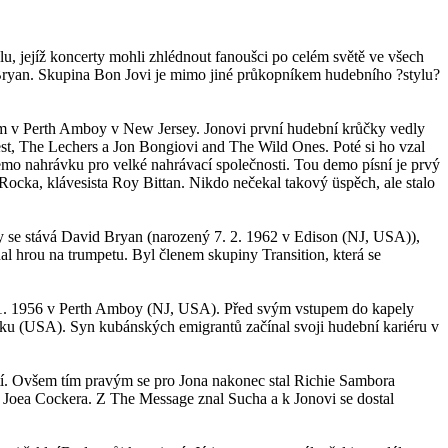
u, jejíž koncerty mohli zhlédnout fanoušci po celém světě ve všech
 Bryan. Skupina Bon Jovi je mimo jiné průkopníkem hudebního ?stylu?
tům v Perth Amboy v New Jersey. Jonovi první hudební krůčky vedly
st, The Lechers a Jon Bongiovi and The Wild Ones. Poté si ho vzal
emo nahrávku pro velké nahrávací společnosti. Tou demo písní je prvý
ocka, klávesista Roy Bittan. Nikdo nečekal takový üspěch, ale stalo
y se stává David Bryan (narozený 7. 2. 1962 v Edison (NJ, USA)),
al hrou na trumpetu. Byl členem skupiny Transition, která se
4.11. 1956 v Perth Amboy (NJ, USA). Před svým vstupem do kapely
ku (USA). Syn kubánských emigrantů začínal svoji hudební kariéru v
utí. Ovšem tím pravým se pro Jona nakonec stal Richie Sambora
 Joea Cockera. Z The Message znal Sucha a k Jonovi se dostal