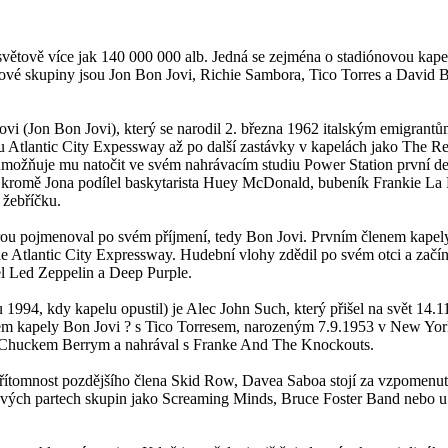
větově více jak 140 000 000 alb. Jedná se zejména o stadiónovou kapel
enové skupiny jsou Jon Bon Jovi, Richie Sambora, Tico Torres a David
ovi (Jon Bon Jovi), který se narodil 2. března 1962 italským emigran
u Atlantic City Expessway až po další zastávky v kapelách jako The Re
 umožňuje mu natočit ve svém nahrávacím studiu Power Station první d
e kromě Jona podílel baskytarista Huey McDonald, bubeník Frankie La R
 žebříčku.
erou pojmenoval po svém příjmení, tedy Bon Jovi. Prvním členem kapel
le Atlantic City Expressway. Hudební vlohy zdědil po svém otci a začín
l Led Zeppelin a Deep Purple.
 1994, kdy kapelu opustil) je Alec John Such, který přišel na svět 1
nem kapely Bon Jovi ? s Tico Torresem, narozeným 7.9.1953 v New Yor
es, Chuckem Berrym a nahrával s Franke And The Knockouts.
vá přítomnost pozdějšího člena Skid Row, Davea Saboa stojí za vzpomen
ových partech skupin jako Screaming Minds, Bruce Foster Band nebo u