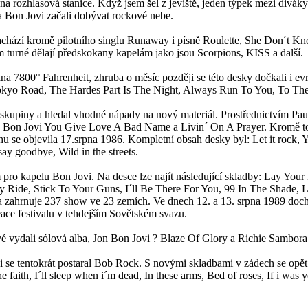
 rozhlasová stanice. Když jsem šel z jeviště, jeden týpek mezi diváky m
3 a Bon Jovi začali dobývat rockové nebe.
 nachází kromě pilotního singlu Runaway i písně Roulette, She Don´t 
turné dělají předskokany kapelám jako jsou Scorpions, KISS a další.
 7800° Fahrenheit, zhruba o měsíc později se této desky dočkali i e
okyo Road, The Hardes Part Is The Night, Always Run To You, To The
 skupiny a hledal vhodné nápady na nový materiál. Prostřednictvím P
deb Bon Jovi You Give Love A Bad Name a Livin´ On A Prayer. Kromě toh
 se objevila 17.srpna 1986. Kompletní obsah desky byl: Let it rock, Y
say goodbye, Wild in the streets.
 pro kapelu Bon Jovi. Na desce lze najít následující skladby: Lay Y
e, Stick To Your Guns, I´ll Be There For You, 99 In The Shade, Love
a zahrnuje 237 show ve 23 zemích. Ve dnech 12. a 13. srpna 1989 docház
ce festivalu v tehdejším Sovětském svazu.
ové vydali sólová alba, Jon Bon Jovi ? Blaze Of Glory a Richie Sambor
i se tentokrát postaral Bob Rock. S novými skladbami v zádech se opět s
the faith, I´ll sleep when i´m dead, In these arms, Bed of roses, If i w