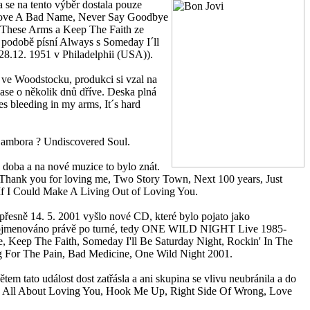
 se na tento výběr dostala pouze
e Love A Bad Name, Never Say Goodbye
 These Arms a Keep The Faith ze
 v podobě písní Always s Someday I´ll
28.12. 1951 v Philadelphii (USA)).
e ve Woodstocku, produkci si vzal na
zase o několik dnů dříve. Deska plná
es bleeding in my arms, It´s hard
 Sambora ? Undiscovered Soul.
 doba a na nové muzice to bylo znát.
o, Thank you for loving me, Two Story Town, Next 100 years, Just
If I Could Make A Living Out of Loving You.
řesně 14. 5. 2001 vyšlo nové CD, které bylo pojato jako
bylo pojmenováno právě po turné, tedy ONE WILD NIGHT Live 1985-
e, Keep The Faith, Someday I'll Be Saturday Night, Rockin' In The
g For The Pain, Bad Medicine, One Wild Night 2001.
m tato událost dost zatřásla a ani skupina se vlivu neubránila a do
tood, All About Loving You, Hook Me Up, Right Side Of Wrong, Love