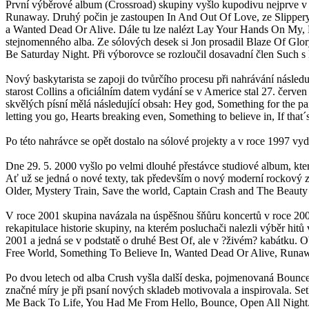
První výběrové album (Crossroad) skupiny vyšlo kupodivu nejprve v A
Runaway. Druhý počin je zastoupen In And Out Of Love, ze Slippe
a Wanted Dead Or Alive. Dále tu lze nalézt Lay Your Hands On My, 
stejnomenného alba. Ze sólových desek si Jon prosadil Blaze Of Glory
Be Saturday Night. Při výborovce se rozloučil dosavadní člen Such s
Nový baskytarista se zapoji do tvůrčího procesu při nahrávání násled
starost Collins a oficiálním datem vydání se v Americe stal 27. červe
skvělých písní mělá následující obsah: Hey god, Something for the pai
letting you go, Hearts breaking even, Something to believe in, If that´
Po této nahrávce se opět dostalo na sólové projekty a v roce 1997 v
Dne 29. 5. 2000 vyšlo po velmi dlouhé přestávce studiové album, kter
Ať už se jedná o nové texty, tak především o nový moderní rockový zv
Older, Mystery Train, Save the world, Captain Crash and The Beaut
V roce 2001 skupina navázala na úspěšnou šňůru koncertů v roce 200
rekapitulace historie skupiny, na kterém posluchači nalezli výběr 
2001 a jedná se v podstatě o druhé Best Of, ale v ?živém? kabátku. 
Free World, Something To Believe In, Wanted Dead Or Alive, Runaw
Po dvou letech od alba Crush vyšla další deska, pojmenovaná Bounce.
značné míry je při psaní nových skladeb motivovala a inspirovala. 
Me Back To Life, You Had Me From Hello, Bounce, Open All Night