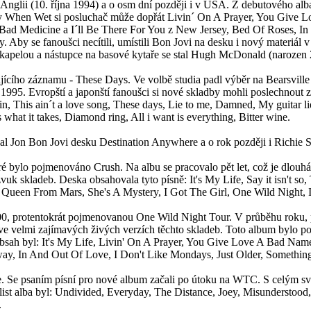
nglii (10. října 1994) a o osm dní později i v USA. Z debutového alba
ry When Wet si posluchač může dopřát Livin´ On A Prayer, You Giv
Bad Medicine a I´ll Be There For You z New Jersey, Bed Of Roses, In
. Aby se fanoušci necítili, umístili Bon Jovi na desku i nový materiál
 kapelou a nástupce na basové kytaře se stal Hugh McDonald (narozen 
ujícího záznamu - These Days. Ve volbě studia padl výběr na Bearsvill
n 1995. Evropští a japonští fanoušci si nové skladby mohli poslechnout 
n, This ain´t a love song, These days, Lie to me, Damned, My guitar li
s what it takes, Diamond ring, All i want is everything, Bitter wine.
ydal Jon Bon Jovi desku Destination Anywhere a o rok později i Richie
é bylo pojmenováno Crush. Na albu se pracovalo pět let, což je dlouhá
uk skladeb. Deska obsahovala tyto písně: It's My Life, Say it isn't s
y Queen From Mars, She's A Mystery, I Got The Girl, One Wild Night, 
0, protentokrát pojmenovanou One Wild Night Tour. V průběhu roku, p
hitů ve velmi zajímavých živých verzích těchto skladeb. Toto album 
Obsah byl: It's My Life, Livin' On A Prayer, You Give Love A Bad Nam
ay, In And Out Of Love, I Don't Like Mondays, Just Older, Somethin
 Se psaním písní pro nové album začali po útoku na WTC. S celým světe
Setlist alba byl: Undivided, Everyday, The Distance, Joey, Misunders
.