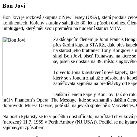
Bon Jovi
Bon Jovi je rocková skupina z New Jersey (USA), která prodala celos
kontinentech. Kořeny skupiny sahají do 80. let a působí dodnes. Čl
unplugged, který měl svou premiéru na hudební stanici MTV.
Zakládajícím členem je John Francis Bongi
přes školní kapelu STARZ, dále přes kapel
na starost jeho bratranec Tony Bongiovi a
singl Bon Jovi, píseň Runaway, na které s
se, píseň se dostala na 39. místo singlového
To vedlo Jona k sestavení nové kapely, kt
který se s Jonem znal už z působení v kape
zaměřovala zejména na předělávky od kape
Dalším členem kapely Bon Jovi (až do roku
hrál v Phantom´s Opera, The Message, kde se seznámil s dalším čle
doprovodu Milesa Davise, poté stál na jevišti společně s Marvelett
Na postu kytaristy se to v počátku dost střídalo, například chvilko
(narozený 11.7. 1959 v Perth Amboy (NJ,USA)). Podílel se na kytar
zajímavým způsobem.