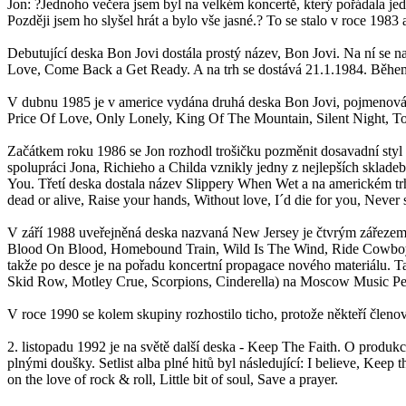
Jon: ?Jednoho večera jsem byl na velkém koncertě, který pořádala jedna
Později jsem ho slyšel hrát a bylo vše jasné.? To se stalo v roce 198
Debutující deska Bon Jovi dostála prostý název, Bon Jovi. Na ní se
Love, Come Back a Get Ready. A na trh se dostává 21.1.1984. Během 
V dubnu 1985 je v americe vydána druhá deska Bon Jovi, pojmenována
Price Of Love, Only Lonely, King Of The Mountain, Silent Night, T
Začátkem roku 1986 se Jon rozhodl trošičku pozměnit dosavadní styl
spolupráci Jona, Richieho a Childa vznikly jedny z nejlepších skla
You. Třetí deska dostala název Slippery When Wet a na americkém trhu
dead or alive, Raise your hands, Without love, I´d die for you, Never 
V září 1988 uveřejněná deska nazvaná New Jersey je čtvrým zářezem
Blood On Blood, Homebound Train, Wild Is The Wind, Ride Cowboy Rid
takže po desce je na pořadu koncertní propagace nového materiálu. T
Skid Row, Motley Crue, Scorpions, Cinderella) na Moscow Music Pea
V roce 1990 se kolem skupiny rozhostilo ticho, protože někteří člen
2. listopadu 1992 je na světě další deska - Keep The Faith. O produkc
plnými doušky. Setlist alba plné hitů byl následující: I believe, Keep 
on the love of rock & roll, Little bit of soul, Save a prayer.