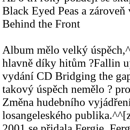
Black Eyed Peas a zároveň 
Behind the Front
Album mělo velký úspěch,^^[
hlavně díky hitům ?Fallin 
vydání CD Bridging the gap
takový úspěch nemělo ? prod
Změna hudebního vyjádření 
losangeleského publika.^^[z
2001 se přidala Fergie. Fer