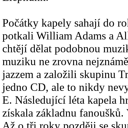
Počátky kapely sahají do ro
potkali William Adams a All
chtějí dělat podobnou muzik
muziku ne zrovna nejznáměj
jazzem a založili skupinu T
jedno CD, ale to nikdy nevy
E. Následující léta kapela 
získala základnu fanoušků.
Až o tři roky později se sk