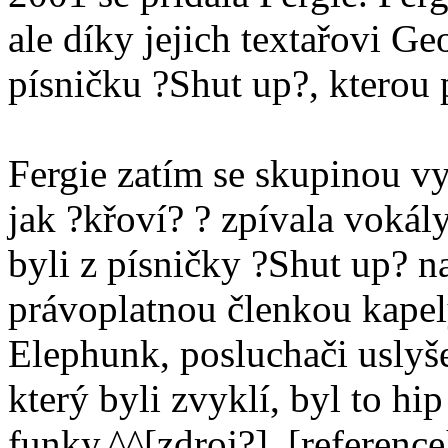
ale díky jejich textařovi Ge
písničku ?Shut up?, kterou 
Fergie zatím se skupinou vy
jak ?křoví? ? zpívala vokály
byli z písničky ?Shut up? na
právoplatnou členkou kape
Elephunk, posluchači uslyše
který byli zvyklí, byl to h
funky.^^[zdroj?] .[referenc