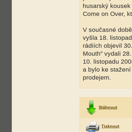
husarský kousek 
Come on Over, kte
V současné době 
vyšla 18. listopa
rádiích objevil 3
Mouth" vydali 28.
10. listopadu 200
a bylo ke stažení
prodejem.
Stáhnout
Tisknout