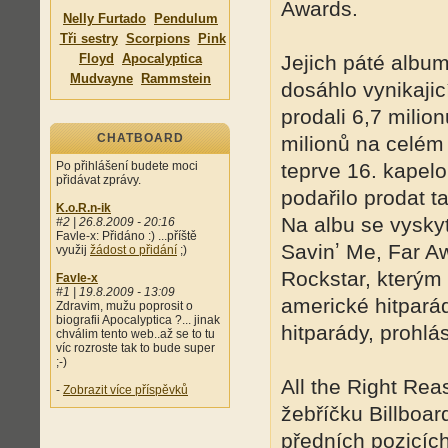
Awards.
Nelly Furtado
Pendulum
Tři sestry
Scorpions
Pink
Floyd
Apocalyptica
Jejich páté album
Mudvayne
Rammstein
dosáhlo vynikaji
prodali 6,7 milio
CHATBOARD
milionů na celém 
Po přihlášení budete moci
teprve 16. kapelo
přidávat zprávy.
podařilo prodat 
K.o.R.n-ik
Na albu se vyskyt
#2 | 26.8.2009 - 20:16
Favle-x: Přidáno :) ...příště
Savinʼ Me, Far Aw
využij
žádost o přidání
;)
Rockstar, kterým 
Favle-x
#1 | 19.8.2009 - 13:09
americké hitparád
Zdravim, mužu poprosit o
biografii Apocalyptica ?... jinak
hitparády, prohlás
chválim tento web..až se to tu
víc rozroste tak to bude super
;-)
All the Right Rea
-
Zobrazit více příspěvků
žebříčku Billboar
předních pozicích