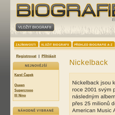
ZAJÍMAVOSTI
VLOŽIT BIOGRAFII
PŘEHLED BIOGRAFIE A-Z
Registrovat
|
Přihlásit
Nickelback
NEJNOVĚJŠÍ
Karel Čapek
Nickelback jsou k
Queen
roce 2001 svým 
Supercrooo
Ill Nino
následným albem 
přes 25 milionů d
American Music 
NÁHODNĚ VYBRANÉ